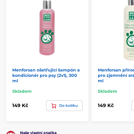
Menforsan ošetřující šampón a
Menforsan příro
kondicionér pro psy (2v1), 300
pro zjemnění srs
ml
ml
Skladem
Skladem
149 Kč
149 Kč
Do košíku
Naše vlastní značka