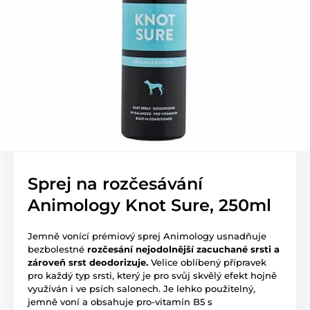
Sprej na rozčesávání
Animology Knot Sure, 250ml
Jemně vonící prémiový sprej Animology usnadňuje
bezbolestné
rozčesání nejodolnější zacuchané srsti a
zároveň srst deodorizuje.
Velice oblíbený přípravek
pro každý typ srsti, který je pro svůj skvělý efekt hojně
využíván i ve psích salonech. Je lehko použitelný,
jemně voní a obsahuje pro-vitamín B5 s