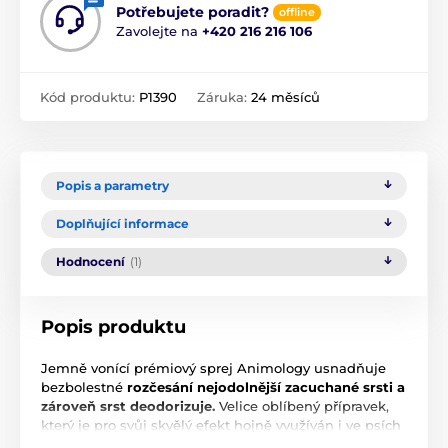
Potřebujete poradit?
offline
Zavolejte na
+420 216 216 106
Kód produktu:
P1390
Záruka:
24 měsíců
Popis a parametry
Doplňující informace
Hodnocení
(1)
Popis produktu
Jemně vonící prémiový sprej Animology usnadňuje
bezbolestné
rozčesání nejodolnější zacuchané srsti a
zároveň srst deodorizuje.
Velice oblíbený přípravek,
který je pro svůj skvělý efekt hojně využíván i ve psích
salonech. Sprej dodává každé barvě srsti vysoký lesk,