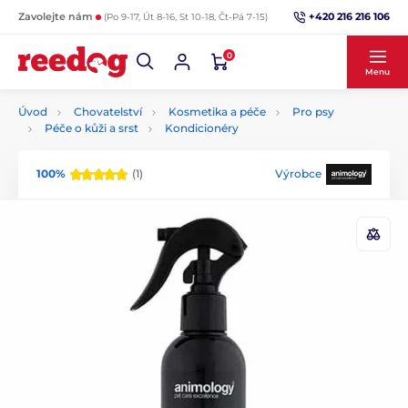
+420 216 216 106
Zavolejte nám
(Po 9-17, Út 8-16, St 10-18, Čt-Pá 7-15)
0
Menu
Úvod
Chovatelství
Kosmetika a péče
Pro psy
Péče o kůži a srst
Kondicionéry
100%
(1)
Výrobce