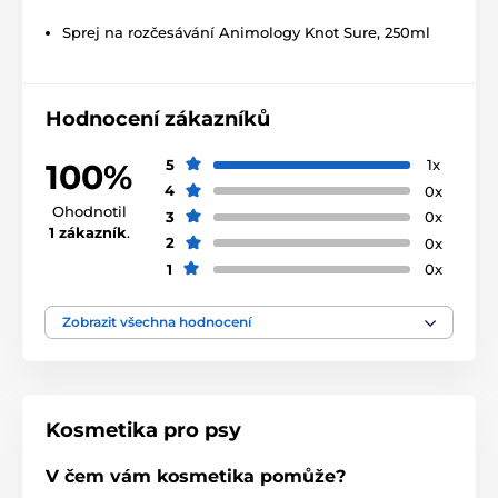
Kondicionéry
Sprej na rozčesávání Animology Knot Sure, 250ml
Hodnocení zákazníků
5
1x
100%
4
0x
Ohodnotil
3
0x
1 zákazník
.
2
0x
1
0x
Zobrazit všechna hodnocení
Kosmetika pro psy
V čem vám kosmetika pomůže?