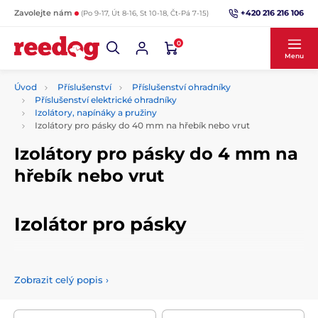
+420 216 216 106
Zavolejte nám
(Po 9-17, Út 8-16, St 10-18, Čt-Pá 7-15)
0
Menu
Úvod
Příslušenství
Příslušenství ohradníky
Příslušenství elektrické ohradníky
Izolátory, napínáky a pružiny
Izolátory pro pásky do 40 mm na hřebík nebo vrut
Izolátory pro pásky do 4 mm na
hřebík nebo vrut
Izolátor pro pásky
V této kategorii najdete
izolátory pro pásky do 40 mm k
elektrickému ohradníku.
Zobrazit celý popis
›