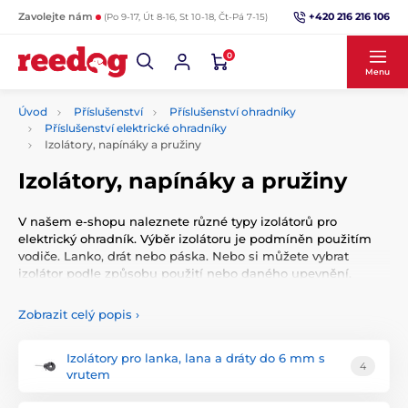
+420 216 216 106
Zavolejte nám
(Po 9-17, Út 8-16, St 10-18, Čt-Pá 7-15)
0
Menu
Úvod
Příslušenství
Příslušenství ohradníky
Příslušenství elektrické ohradníky
Izolátory, napínáky a pružiny
Izolátory, napínáky a pružiny
V našem e-shopu naleznete různé typy izolátorů pro
elektrický ohradník. Výběr izolátoru je podmíněn použitím
vodiče. Lanko, drát nebo páska. Nebo si můžete vybrat
izolátor podle způsobu použití nebo daného upevnění.
Zobrazit celý popis
›
Izolátory pro lanka, lana a dráty do 6 mm s
4
vrutem