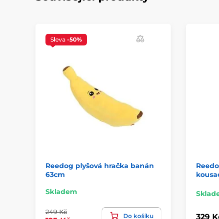
Sleva
-50%
Reedog plyšová hračka banán
Reedo
63cm
kousac
Skladem
Sklad
249 Kč
Do košíku
329 K