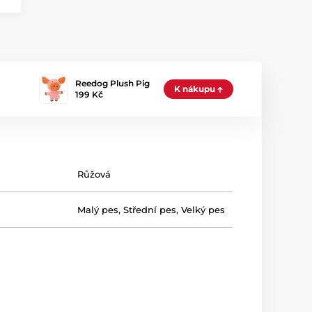
Reedog Plush Pig
K nákupu
199 Kč
Růžová
Malý pes
,
Střední pes
,
Velký pes