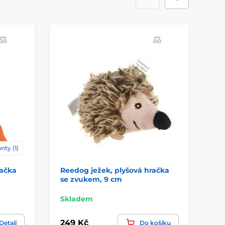
nty (1)
račka
Reedog ježek, plyšová hračka
Re
se zvukem, 9 cm
hr
Skladem
Sk
249 Kč
39
Detail
Do košíku