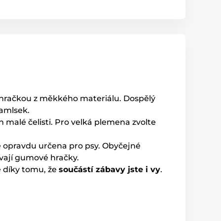
st hračkou z měkkého materiálu. Dospělý
pamlsek.
 malé čelisti. Pro velká plemena zvolte
je opravdu určena pro psy. Obyčejné
ají gumové hračky.
ě díky tomu, že
součástí zábavy jste i vy
.