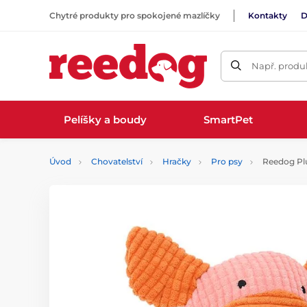
Chytré produkty pro spokojené mazlíčky
Kontakty
D
Např. produk
Pelíšky a boudy
SmartPet
Úvod
Chovatelství
Hračky
Pro psy
Reedog Pl