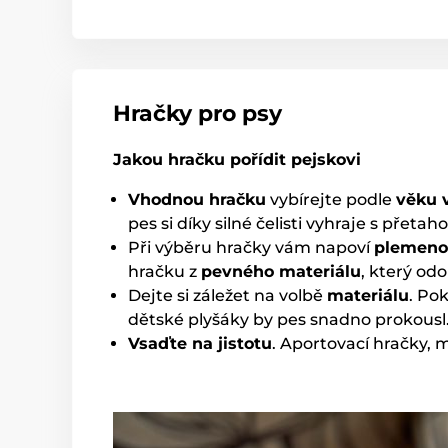
Hračky pro psy
Jakou hračku pořídit pejskovi
Vhodnou hračku
vybírejte podle
věku 
pes si díky silné čelisti vyhraje s pře
Při výběru hračky vám napoví
plemeno
hračku z
pevného materiálu
, který od
Dejte si záležet na volbě
materiálu
. Po
dětské plyšáky by pes snadno prokousl
Vsaďte na jistotu
. Aportovací hračky, 