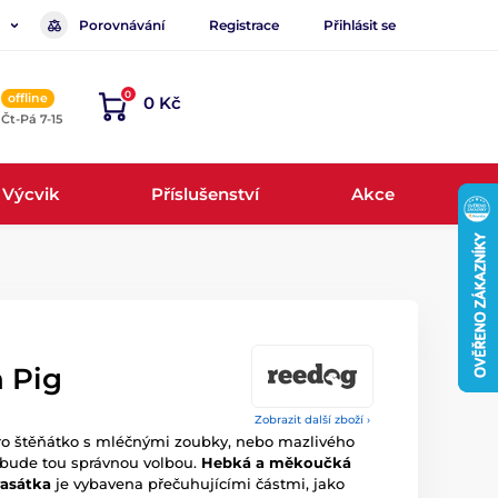
Porovnávání
Registrace
Přihlásit se
0
offline
0 Kč
, Čt-Pá 7-15
Výcvik
Příslušenství
Akce
 Pig
Zobrazit další zboží ›
pro štěňátko s mléčnými zoubky, nebo mazlivého
bude tou správnou volbou.
Hebká a měkoučká
rasátka
je vybavena přečuhujícími částmi, jako