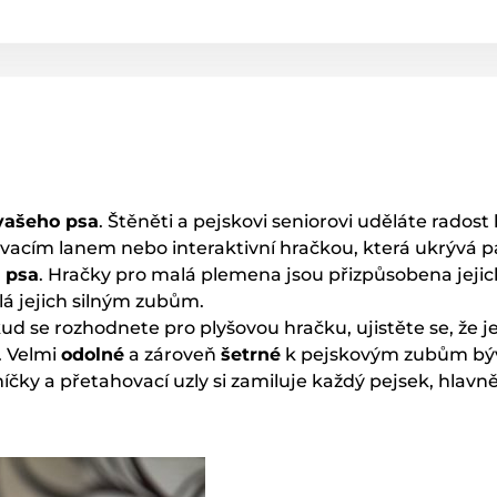
vašeho psa
. Štěněti a pejskovi seniorovi uděláte rado
tahovacím lanem nebo interaktivní hračkou, která ukrývá 
 psa
. Hračky pro malá plemena jsou přizpůsobena jejich
olá jejich silným zubům.
kud se rozhodnete pro plyšovou hračku, ujistěte se, že 
. Velmi
odolné
a zároveň
šetrné
k pejskovým zubům býv
míčky a přetahovací uzly si zamiluje každý pejsek, hlavn