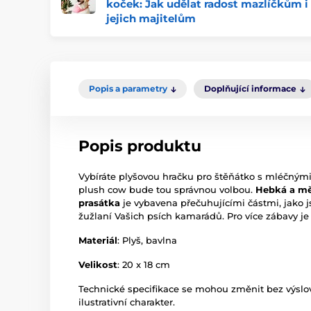
koček: Jak udělat radost mazlíčkům i
jejich majitelům
Popis a parametry
Doplňující informace
Popis produktu
Vybíráte plyšovou hračku pro štěňátko s mléčným
plush cow bude tou správnou volbou.
Hebká a mě
prasátka
je vybavena přečuhujícími částmi, jako 
žužlaní Vašich psích kamarádů. Pro více zábavy j
Materiál
: Plyš, bavlna
Velikost
: 20 x 18 cm
Technické specifikace se mohou změnit bez výsl
ilustrativní charakter.