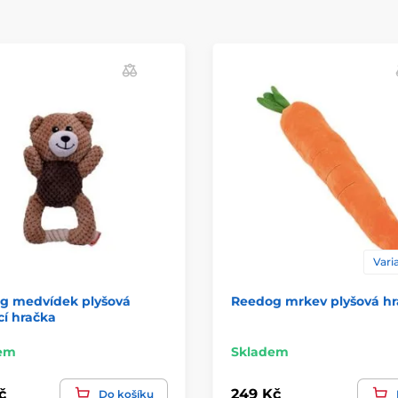
Varia
g medvídek plyšová
Reedog mrkev plyšová h
í hračka
em
Skladem
č
249 Kč
Do košíku