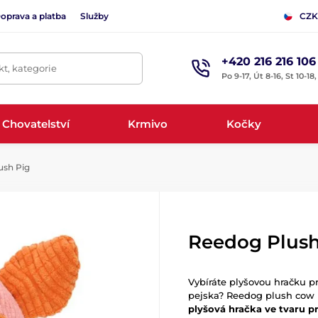
oprava a platba
Služby
CZK
+420 216 216 106
t, kategorie
Po 9-17, Út 8-16, St 10-18
Chovatelství
Krmivo
Kočky
ush Pig
Reedog Plush
Vybíráte plyšovou hračku 
pejska? Reedog plush cow 
plyšová hračka ve tvaru p