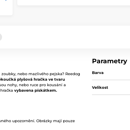
Parametry
Barva
i zoubky, nebo mazlivého pejska? Reedog
koučká plyšová hračka ve tvaru
jsou nohy, nebo ruce pro kousání a
Velikost
e hračka
vybavena pískátkem.
ovného upozornění. Obrázky mají pouze