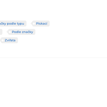
ačky podle typu
Pískací
Podle značky
Zvířata