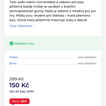
Tato sada nabízí různorodost a zábavu pro psa,
přičemž každý míček je vyroben z kvalitní
termoplastické gumy, která je odolná a vhodná pro psí
hry. Míčky jsou vhodné pro štěňata i malá plemena
psů, různé tvary příjemně masíruje zuby a dásně.
Více informací ›
Skladem 2 ks
Praha
není skladem
Brno
není skladem
299 Kč
150 Kč
124 Kč bez DPH
Sleva
-50%