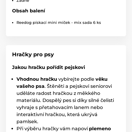
Žádné
Gumové
Hračky pro psy Reedog
Obsah balení
Míčky
Gumové
% Chovatelství
% Hračky
Reedog pískací mini míček - mix sada 6 ks
Hračky pro psy
Jakou hračku pořídit pejskovi
Vhodnou hračku
vybírejte podle
věku
vašeho psa
. Štěněti a pejskovi seniorovi
uděláte radost hračkou z měkkého
materiálu. Dospělý pes si díky silné čelisti
vyhraje s přetahovacím lanem nebo
interaktivní hračkou, která ukrývá
pamlsek.
Při výběru hračky vám napoví
plemeno