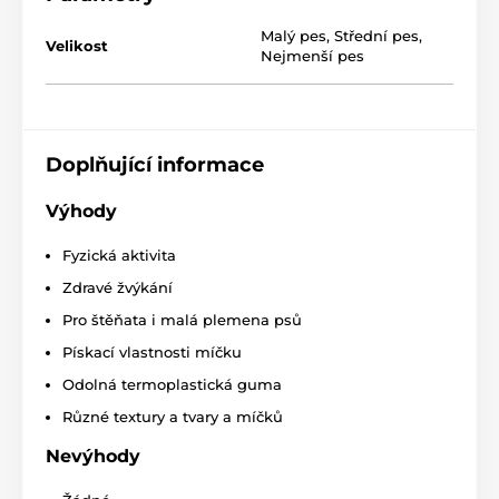
Malý pes
,
Střední pes
,
Velikost
Nejmenší pes
Doplňující informace
Výhody
Fyzická aktivita
Technické specifikace se mohou změnit bez
výslovného upozornění. Obrázky mají pouze
Zdravé žvýkání
ilustrativní charakter.
Pro štěňata i malá plemena psů
Pískací vlastnosti míčku
Produkt je zařazen v kategoriích
Odolná termoplastická guma
Různé textury a tvary a míčků
Hračky
Pro psy
Do vody
Nevýhody
Aportovací
Kousací
Míčky pro psy