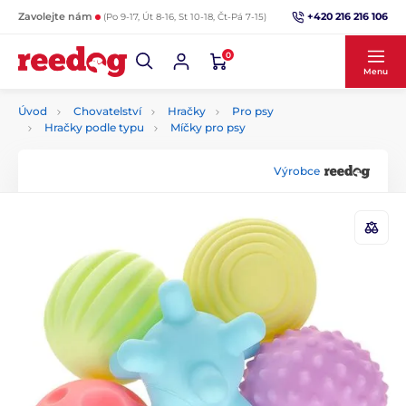
+420 216 216 106
Zavolejte nám
(Po 9-17, Út 8-16, St 10-18, Čt-Pá 7-15)
0
Menu
Úvod
Chovatelství
Hračky
Pro psy
Hračky podle typu
Míčky pro psy
Výrobce