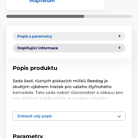
majitelům
Popis a parametry
Doplňující informace
Popis produktu
Sada šesti různých pískacích míčků Reedog je
skvělým výběrem hraček pro vašeho čtyřnohého
kamaráda. Tato sada nabízí různorodost a zábavu pro
psa, přičemž každý míček je vyroben z kvalitní
termoplastické gumy, která je odolná a vhodná pro psí
hry. Míčky jsou vhodné pro štěňata i malá plemena
psů, různé tvary příjemně masíruje zuby a dásně.
Zobrazit celý popis
Parametry