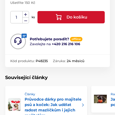
Ušetříte 150 Kč
Do košíku
ks
Potřebujete poradit?
offline
Zavolejte na
+420 216 216 106
Kód produktu:
P48235
Záruka:
24 měsíců
Související články
Články
Ra
Průvodce dárky pro majitele
Ja
psů a koček: Jak udělat
po
radost mazlíčkům i jejich