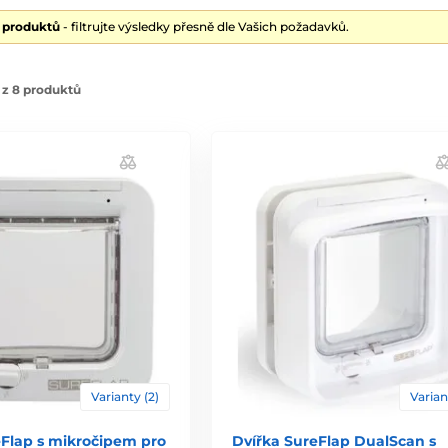
8 produktů
- filtrujte výsledky přesně dle Vašich požadavků.
 z 8 produktů
Varianty (2)
Varian
eFlap s mikročipem pro
Dvířka SureFlap DualScan s