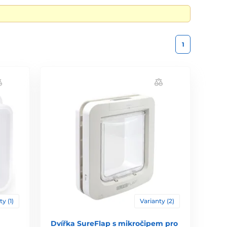
1
ty (1)
Varianty (2)
Dvířka SureFlap s mikročipem pro