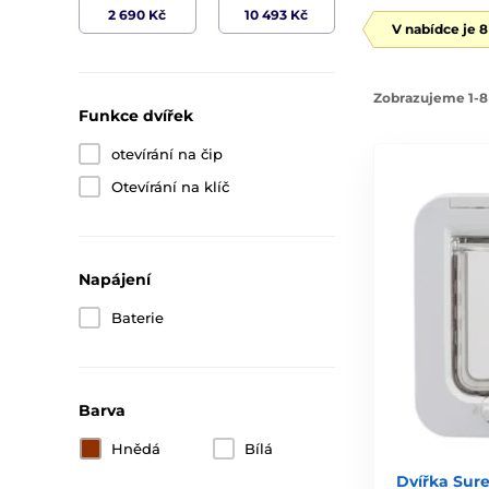
V nabídce je 
Zobrazujeme 1-8
Funkce dvířek
otevírání na čip
Otevírání na klíč
Napájení
Baterie
Barva
Hnědá
Bílá
Dvířka Sur