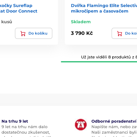
kočky Sureflap
Dvířka Flamingo Elite Selecti
Cat Door Connect
mikročipem a časovačem
0 kusů
Skladem
3 790 Kč
Do košíku
Do ko
Už jste viděli 8 produktů z 8
Na trhu 9 let
Odborné poradenství
9 let na trhu nám dalo
Napište nám, nebo zav
dostatečnou zkušenost,
Naši zaměstnanci byli