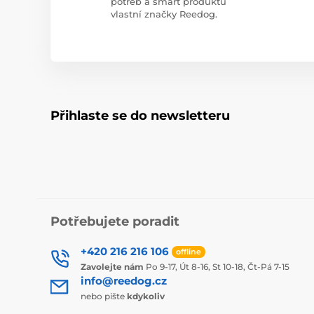
potřeb a smart produktů
vlastní značky Reedog.
Přihlaste se do newsletteru
Potřebujete poradit
+420 216 216 106
offline
Zavolejte nám
Po 9-17, Út 8-16, St 10-18, Čt-Pá 7-15
info@reedog.cz
nebo pište
kdykoliv