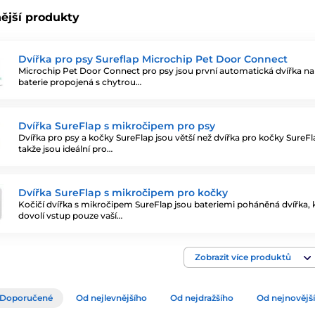
ější produkty
Dvířka pro psy Sureflap Microchip Pet Door Connect
Microchip Pet Door Connect pro psy jsou první automatická dvířka na
baterie propojená s chytrou…
Dvířka SureFlap s mikročipem pro psy
Dvířka pro psy a kočky SureFlap jsou větší než dvířka pro kočky SureFl
takže jsou ideální pro…
Dvířka SureFlap s mikročipem pro kočky
Kočičí dvířka s mikročipem SureFlap jsou bateriemi poháněná dvířka, 
dovolí vstup pouze vaší…
Zobrazit více produktů
Doporučené
Od nejlevnějšího
Od nejdražšího
Od nejnovějš