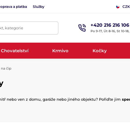
oprava a platba
Služby
CZK
+420 216 216 106
t, kategorie
Po 9-17, Út 8-16, St 10-18
Chovatelství
Krmivo
Kočky
 na čip
y
nitř nebo ven z domu, garáže nebo jiného objektu? Pořiďte jim
spec