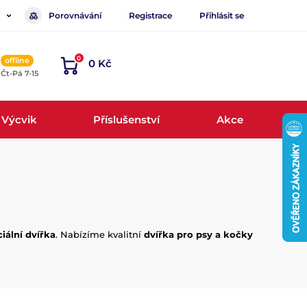
Porovnávání
Registrace
Přihlásit se
0
offline
0 Kč
, Čt-Pá 7-15
Výcvik
Příslušenství
Akce
iální dvířka
. Nabízíme kvalitní
dvířka pro psy a kočky