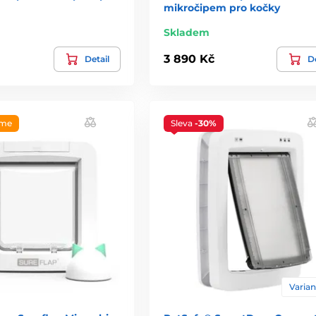
mikročipem pro kočky
Skladem
3 890 Kč
Detail
De
eme
Sleva
-30%
Varian