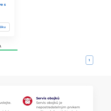
ve s
šíku
.
1
Servis obojků
olejte.
Servis obojků je
nepostradatelným prvkem