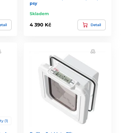
psy
Skladem
4 390 Kč
tail
Detail
ty (1)