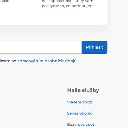
znické
naší společnosti, který vám
poskytne to, co potřebujete.
Přihlásit
lasím se
zpracováním osobních údajů
.
Naše služby
Vrácení zboží
Servis obojků
Bazarové zboží