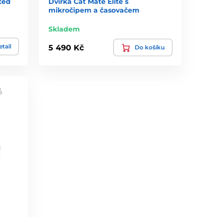
ted
Dvířka Cat Mate Elite s
mikročipem a časovačem
Skladem
tail
5 490 Kč
Do košíku