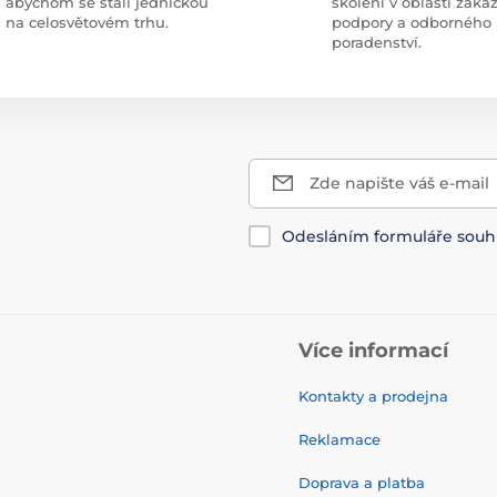
abychom se stali jedničkou
školeni v oblasti záka
na celosvětovém trhu.
podpory a odborného
poradenství.
Zde napište váš e-mail
Odesláním formuláře souh
Více informací
Kontakty a prodejna
Reklamace
Doprava a platba