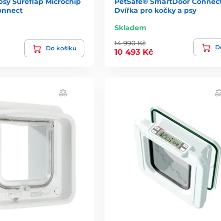
psy Sureflap Microchip
PetSafe® SmartDoor Connec
onnect
Dvířka pro kočky a psy
Skladem
14 990 Kč
De
Do košíku
10 493 Kč