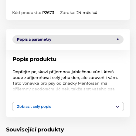
Kód produktu:
P2673
Záruka:
24 měsíců
Popis a parametry
Popis produktu
Dopřejte pejskovi příjemnou jablečnou vůni, která
bude zpříjemňovat celý jeho den, ale zároveň i vám.
Tato voňavka pro psy od značky Menforsan má
příjemný deodorační účinek, takže srst vašeho psa
vydrží dlouho voňavá. Navíc je
velmi šetrná k citlivé
psí pokožce
a samotnému čichu psa. Samozřejmostí
je neutrální pH, takže nehrozí žádné podráždění kůže
Zobrazit celý popis
ani čichu.
Použití: Nastříkejte na ruce a vmasírujte do srsti ručně
či pomocí kartáče.
Související produkty