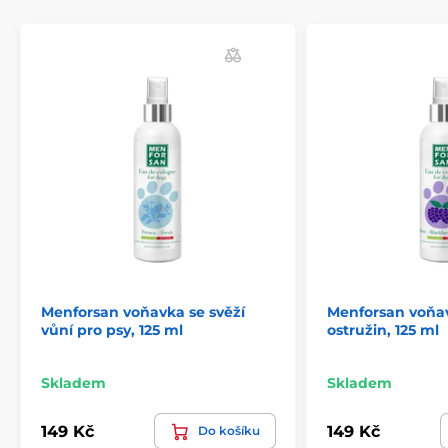
Objem: 125 ml
Složení:
Voda, Propylene Glycol, Trideceth 9, Parfum,
Limonene, Hexyl Cinnamal, Butylphenyl
Methylpropional
Technické specifikace se mohou změnit bez
výslovného upozornění. Obrázky mají pouze
ilustrativní charakter.
Menforsan voňavka se svěží
Menforsan voňav
vůní pro psy, 125 ml
ostružin, 125 ml
Skladem
Skladem
149 Kč
149 Kč
Do košíku