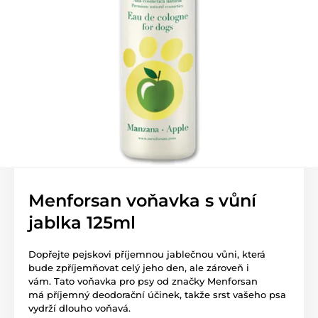
Menforsan voňavka s vůní
jablka 125ml
Dopřejte pejskovi příjemnou jablečnou vůni, která
bude zpříjemňovat celý jeho den, ale zároveň i
vám. Tato voňavka pro psy od značky Menforsan
má příjemný deodorační účinek, takže srst vašeho psa
vydrží dlouho voňavá.