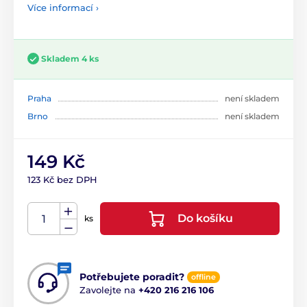
Více informací ›
Skladem 4 ks
Praha
není skladem
Brno
není skladem
149 Kč
123 Kč bez DPH
Do košíku
ks
Potřebujete poradit?
offline
Zavolejte na
+420 216 216 106