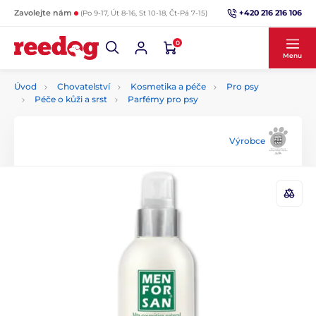
+420 216 216 106
Zavolejte nám
(Po 9-17, Út 8-16, St 10-18, Čt-Pá 7-15)
0
Menu
Úvod
Chovatelství
Kosmetika a péče
Pro psy
Péče o kůži a srst
Parfémy pro psy
Výrobce