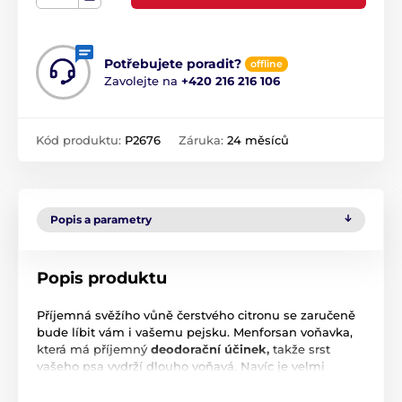
Potřebujete poradit?
offline
Zavolejte na
+420 216 216 106
Kód produktu:
P2676
Záruka:
24 měsíců
Popis a parametry
Popis produktu
Příjemná svěžího vůně čerstvého citronu se zaručeně
bude líbit vám i vašemu pejsku. Menforsan voňavka,
která má příjemný
deodorační účinek,
takže srst
vašeho psa vydrží dlouho voňavá. Navíc je velmi
šetrná k citlivé psí pokožce a samotnému čichu psa.
Samozřejmostí je neutrální pH, takže nehrozí žádné