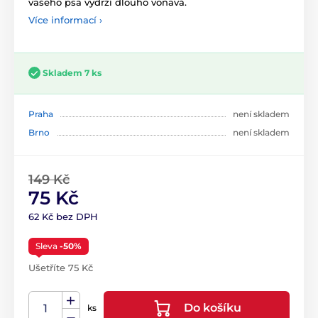
vašeho psa vydrží dlouho voňavá.
Více informací ›
Skladem 7 ks
Praha
není skladem
Brno
není skladem
149 Kč
75 Kč
62 Kč bez DPH
Sleva
-50%
Ušetříte 75 Kč
Do košíku
ks