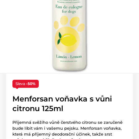
Sleva
-50%
Menforsan voňavka s vůni
citronu 125ml
Příjemná svěžího vůně čerstvého citronu se zaručeně
bude líbit vám i vašemu pejsku. Menforsan voňavka,
která má příjemný deodorační účinek, takže srst