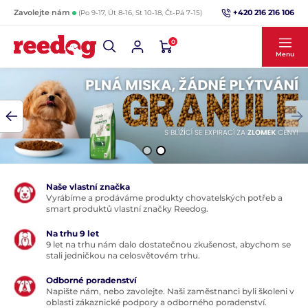
+420 216 216 106
Zavolejte nám
(Po 9-17, Út 8-16, St 10-18, Čt-Pá 7-15)
0
Menu
Naše vlastní značka
Vyrábíme a prodáváme produkty chovatelských potřeb a
smart produktů vlastní značky Reedog.
Na trhu 9 let
9 let na trhu nám dalo dostatečnou zkušenost, abychom se
stali jedničkou na celosvětovém trhu.
Odborné poradenství
Napište nám, nebo zavolejte. Naši zaměstnanci byli školeni v
oblasti zákaznické podpory a odborného poradenství.