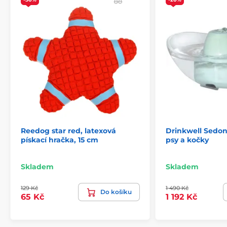
Reedog star red, latexová
Drinkwell Sedon
pískací hračka, 15 cm
psy a kočky
Skladem
Skladem
129 Kč
1 490 Kč
Do košíku
65 Kč
1 192 Kč