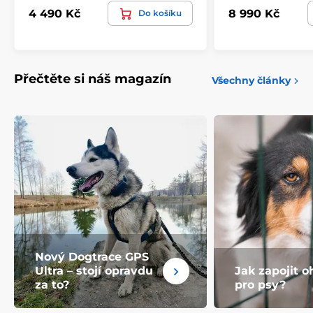
4 490 Kč
8 990 Kč
Do košíku
Přečtěte si náš magazín
Všechny články
Nový Dogtrace GPS
Ultra – stojí opravdu
Jak zapojit o
za to?
pro psy?