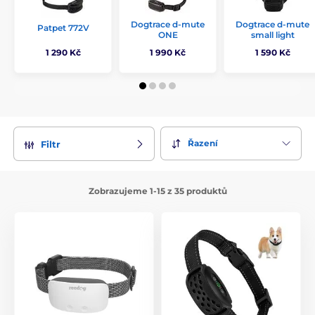
Dogtrace d-mute
Dogtrace d-mute
Patpet 772V
ONE
small light
1 290 Kč
1 990 Kč
1 590 Kč
Řazení
Filtr
Zobrazujeme 1-15 z 35 produktů