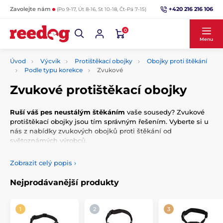
+420 216 216 106
Zavolejte nám
(Po 9-17, Út 8-16, St 10-18, Čt-Pá 7-15)
0
Menu
Úvod
Výcvik
Protištěkací obojky
Obojky proti štěkání
Podle typu korekce
Zvukové
Zvukové protištěkací obojky
Ruší váš pes neustálým štěkáním
vaše sousedy? Zvukové
protištěkací obojky jsou tím správným řešením. Vyberte si u
nás z nabídky zvukových obojků proti štěkání od
světoznámých výrobců.
Zobrazit celý popis
›
Nejprodávanější produkty