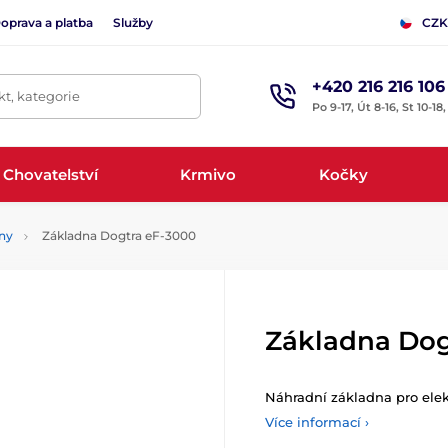
oprava a platba
Služby
CZK
+420 216 216 106
t, kategorie
Po 9-17, Út 8-16, St 10-18
Chovatelství
Krmivo
Kočky
ny
Základna Dogtra eF-3000
Základna Dog
Náhradní základna pro ele
Více informací ›