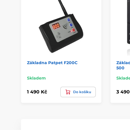
Základna Patpet F200C
Zákla
500
Skladem
Sklad
1 490 Kč
3 490
Do košíku