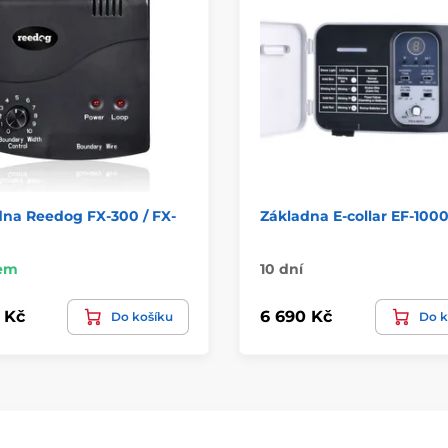
dna Reedog FX-300 / FX-
Základna E-collar EF-100
em
10 dní
 Kč
6 690 Kč
Do košíku
Do k