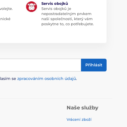
Servis obojků
olejte.
Servis obojků je
nepostradatelným prvkem
znické
naší společnosti, který vám
poskytne to, co potřebujete.
Přihlásit
lasím se
zpracováním osobních údajů
.
Naše služby
Vrácení zboží