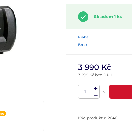
Skladem 1 ks
Praha
Brno
3 990 Kč
3 298 Kč bez DPH
ks
ine
Kód produktu:
P646