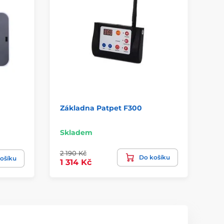
0
Základna Patpet F300
Zá
Skladem
Sk
2 190 Kč
Do košíku
3 
ošíku
1 314 Kč