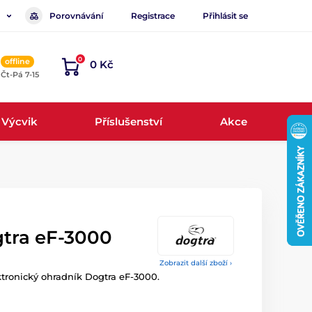
Porovnávání
Registrace
Přihlásit se
0
offline
0 Kč
, Čt-Pá 7-15
Výcvik
Příslušenství
Akce
tra eF-3000
Zobrazit další zboží ›
ktronický ohradník Dogtra eF-3000.