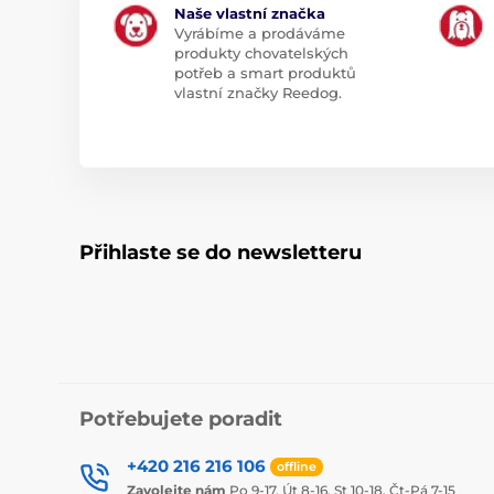
Naše vlastní značka
Vyrábíme a prodáváme
produkty chovatelských
potřeb a smart produktů
vlastní značky Reedog.
Přihlaste se do newsletteru
Potřebujete poradit
+420 216 216 106
offline
Zavolejte nám
Po 9-17, Út 8-16, St 10-18, Čt-Pá 7-15