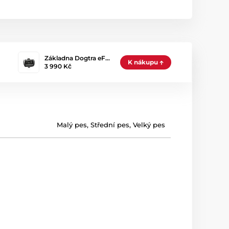
Základna Dogtra eF…
K nákupu
3 990 Kč
Malý pes
,
Střední pes
,
Velký pes