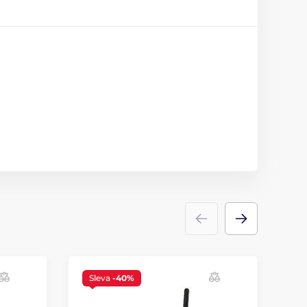
Sleva
-40%