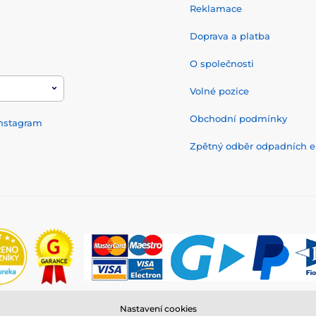
Reklamace
Doprava a platba
O společnosti
Volné pozice
Obchodní podmínky
nstagram
Zpětný odběr odpadních el
Nastavení cookies
© 2026 www.reedog.cz ⦁ E-shop vytvořila
SIMPLIA.cz