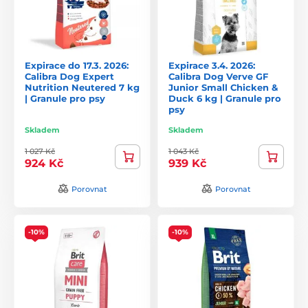
Expirace do 17.3. 2026:
Expirace 3.4. 2026:
Calibra Dog Expert
Calibra Dog Verve GF
Nutrition Neutered 7 kg
Junior Small Chicken &
| Granule pro psy
Duck 6 kg | Granule pro
psy
Skladem
Skladem
1 027 Kč
1 043 Kč
924 Kč
939 Kč
Porovnat
Porovnat
-10%
-10%