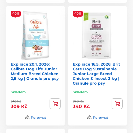
-10%
-10%
Expirace 20.1. 2026:
Expirace 16.5. 2026: Brit
Calibra Dog Life Junior
Care Dog Sustainable
Medium Breed Chicken
Junior Large Breed
2,5 kg | Granule pro psy
Chicken & Insect 3 kg |
Granule pro psy
Skladem
Skladem
343 Kč
378 Kč
309 Kč
340 Kč
Porovnat
Porovnat