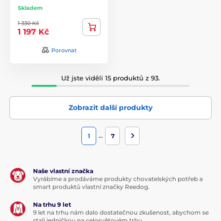
Skladem
1 330 Kč
1 197 Kč
Porovnat
Už jste viděli 15 produktů z 93.
Zobrazit další produkty
…
1
7
Naše vlastní značka
Vyrábíme a prodáváme produkty chovatelských potřeb a
smart produktů vlastní značky Reedog.
Na trhu 9 let
9 let na trhu nám dalo dostatečnou zkušenost, abychom se
stali jedničkou na celosvětovém trhu.