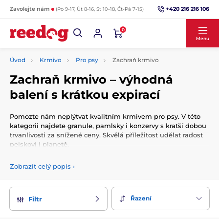
+420 216 216 106
Zavolejte nám
(Po 9-17, Út 8-16, St 10-18, Čt-Pá 7-15)
0
Menu
Úvod
Krmivo
Pro psy
Zachraň krmivo
Zachraň krmivo – výhodná
balení s krátkou expirací
Pomozte nám neplýtvat kvalitním krmivem pro psy. V této
kategorii najdete granule, pamlsky i konzervy s kratší dobou
trvanlivosti za snížené ceny. Skvělá příležitost udělat radost
pejskovi i planetě.
Zobrazit celý popis
›
Řazení
Filtr