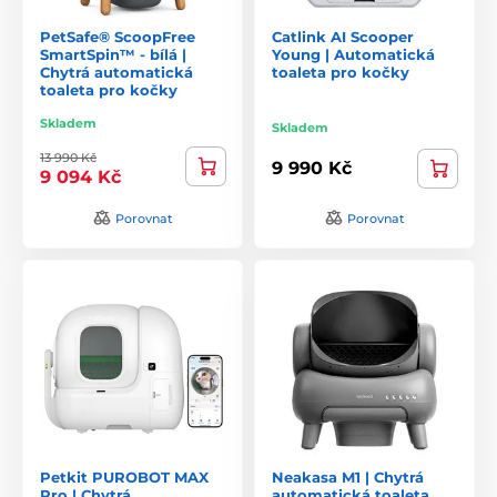
PetSafe® ScoopFree
Catlink AI Scooper
SmartSpin™ - bílá |
Young | Automatická
Chytrá automatická
toaleta pro kočky
toaleta pro kočky
Skladem
Skladem
13 990 Kč
9 990 Kč
9 094 Kč
Porovnat
Porovnat
Petkit PUROBOT MAX
Neakasa M1 | Chytrá
Pro | Chytrá
automatická toaleta