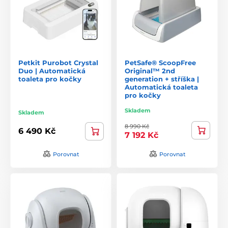
Petkit Purobot Crystal
PetSafe® ScoopFree
Duo | Automatická
Original™ 2nd
toaleta pro kočky
generation + stříška |
Automatická toaleta
pro kočky
Skladem
Skladem
8 990 Kč
6 490 Kč
7 192 Kč
Porovnat
Porovnat