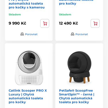
automatická toaleta
pro kočky
pro kočky s kamerou
Skladem
Skladem
9 990 Kč
12 490 Kč
Porovnat
Porovnat
Catlink Scooper PRO X
PetSafe® ScoopFree
Luxury | Chytrá
SmartSpin™ - černá |
automatická toaleta
Chytrá automatická
pro kočky
toaleta pro kočky