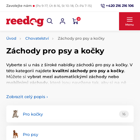
+420 216 216 106
Zavolejte nám
(Po 9-17, Út 8-16, St 10-18, Čt-Pá 7-15)
0
Menu
Úvod
Chovatelství
Záchody pro psy a kočky
Záchody pro psy a kočky
Vyberte si u nás z široké nabídky záchodů pro psy a kočky. V
této kategorii najdete
kvalitní záchody pro psy a kočky
.
Můžete si
vybrat mezi automatickými záchody nebo
mobilními záchody,
které jsou navržene tak, aby si na ně
váš pejsek nebo kočička rychle navykl.
Zobrazit celý popis
›
Pro kočky
16
Pro psy