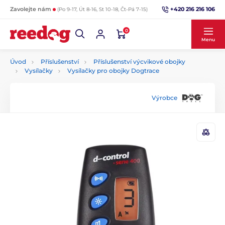
+420 216 216 106
Zavolejte nám
(Po 9-17, Út 8-16, St 10-18, Čt-Pá 7-15)
0
Menu
Úvod
Příslušenství
Příslušenství výcvikové obojky
Vysílačky
Vysílačky pro obojky Dogtrace
Výrobce