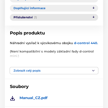
Doplňující informace
Příslušenství
(1)
Popis produktu
Náhradní vysílač k výcvikovému obojku
d-control 440.
(Není kompatibilní s modely základní řady d-control
mini.)
Technické specifikace se mohou změnit bez
výslovného upozornění. Obrázky mají pouze
Zobrazit celý popis
ilustrativní charakter.
Soubory
Produkt je zařazen v kategoriích
Manual_CZ.pdf
Příslušenství výcvikové obojky
Vysílačky
Vysílačky pro obojky Dogtrace