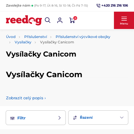
+420 216 216 106
Zavolejte nám
(Po 9-17, Út 8-16, St 10-18, Čt-Pá 7-15)
0
Menu
Úvod
Příslušenství
Příslušenství výcvikové obojky
Vysílačky
Vysílačky Canicom
Vysílačky Canicom
Vysílačky Canicom
Vyberte si z široké nabídky
vysílaček pro výcvikové obojky
Canicom.
Vybírat je můžete například podle funkce nebo
Zobrazit celý popis
›
dalších parametrů.
Řazení
Filtr