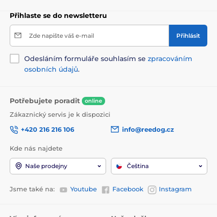
Přihlaste se do newsletteru
Zde napište váš e-mail
Přihlásit
Odesláním formuláře souhlasím se
zpracováním
osobních údajů
.
Potřebujete poradit
online
Zákaznický servis je k dispozici
+420 216 216 106
info@reedog.cz
Kde nás najdete
Naše prodejny
Čeština
Jsme také na:
Youtube
Facebook
Instagram