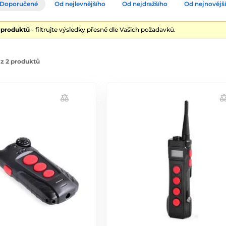
Doporučené
Od nejlevnějšího
Od nejdražšího
Od nejnovějš
2 produktů
- filtrujte výsledky přesně dle Vašich požadavků.
z 2 produktů