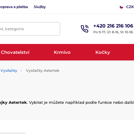
oprava a platba
Služby
CZK
+420 216 216 106
t, kategorie
Po 9-17, Út 8-16, St 10-18
Chovatelství
Krmivo
Kočky
Vysílačky
Vysílačky Aetertek
ojky Aetertek
. Vybírat je můžete například podle funkce nebo dalš