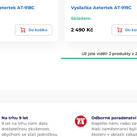
etertek AT-918C
Vysílačka Aetertek AT-919C
Skladem
2 490 Kč
Do košíku
Do ko
Už jste viděli 2 produkty z 2
Na trhu 9 let
Odborné poradenství
9 let na trhu nám dalo
Napište nám, nebo zav
dostatečnou zkušenost,
Naši zaměstnanci byli
abychom se stali jedničkou
školeni v oblasti záka