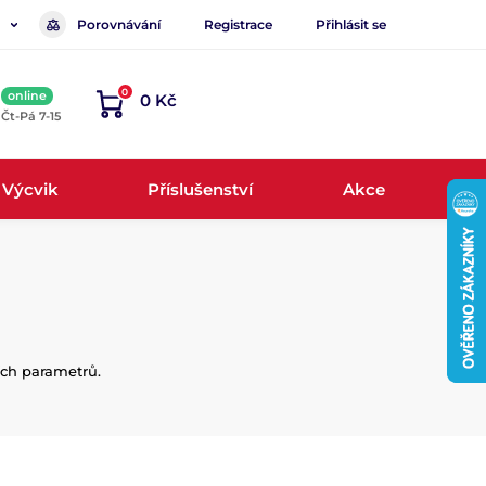
Porovnávání
Registrace
Přihlásit se
0
online
0 Kč
, Čt-Pá 7-15
Výcvik
Příslušenství
Akce
ích parametrů.