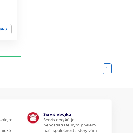
šíku
.
1
Servis obojků
olejte.
Servis obojků je
nepostradatelným prvkem
znické
naší společnosti, který vám