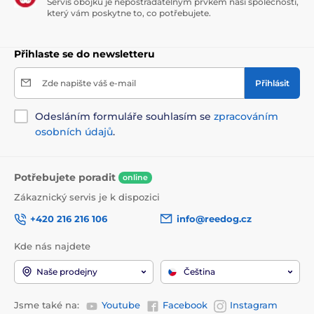
Servis obojků je nepostradatelným prvkem naší společnosti,
který vám poskytne to, co potřebujete.
Přihlaste se do newsletteru
Zde napište váš e-mail
Přihlásit
Odesláním formuláře souhlasím se
zpracováním
osobních údajů
.
Potřebujete poradit
online
Zákaznický servis je k dispozici
+420 216 216 106
info@reedog.cz
Kde nás najdete
Naše prodejny
Čeština
Jsme také na:
Youtube
Facebook
Instagram