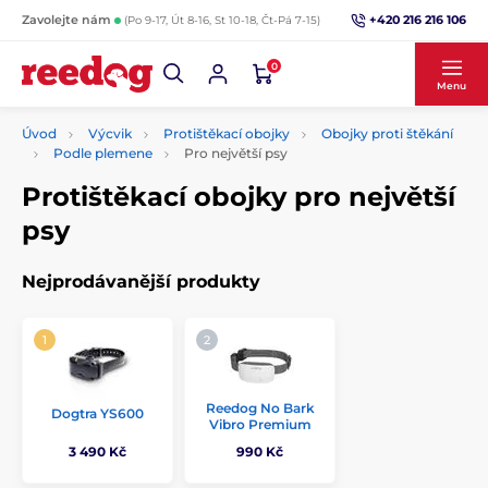
+420 216 216 106
Zavolejte nám
(Po 9-17, Út 8-16, St 10-18, Čt-Pá 7-15)
0
Menu
Úvod
Výcvik
Protištěkací obojky
Obojky proti štěkání
Podle plemene
Pro největší psy
Protištěkací obojky pro největší
psy
Nejprodávanější produkty
Reedog No Bark
Dogtra YS600
Vibro Premium
3 490 Kč
990 Kč