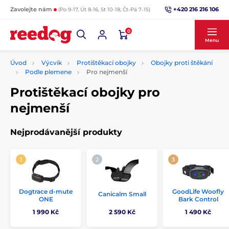
+420 216 216 106
Zavolejte nám
(Po 9-17, Út 8-16, St 10-18, Čt-Pá 7-15)
0
Menu
Úvod
Výcvik
Protištěkací obojky
Obojky proti štěkání
Podle plemene
Pro nejmenší
Protištěkací obojky pro
nejmenší
Nejprodávanější produkty
Dogtrace d-mute
GoodLife Woofly
Canicalm Small
ONE
Bark Control
1 990 Kč
2 590 Kč
1 490 Kč