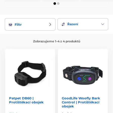
Řazení
Filtr
Zobrazujeme 1-4 z 4 produktů
Patpet DB60 |
GoodLife Woofly Bark
Protištěkací obojek
Control | Protištěkací
obojek