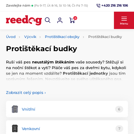
+420 216 216 106
Zavolejte nám
(Po 9-17, Út 8-16, St 10-18, Čt-Pá 7-15)
0
Menu
Úvod
Výcvik
Protištěkací obojky
Protištěkací budky
Protištěkací budky
Ruší váš pes
neustálým štěkáním
vaše sousedy? Stěžují si
na noční štěkot a vytí? Pláče váš pes za dveřmi bytu, kdykoli
se jen na moment vzdálíte?
Protištěkací jednotky
jsou tím
správným řešením. Nevzdávejte se svého uštěkaného psa.
Raději mu pořiďte kvalitní a spolehlivou jednotku, která na
Zobrazit celý popis
›
něho dohlédne i bez vaší přítomnosti. Připravili jsme pro vás
nejlepší protištěkací jednotky od předních výrobců
.
Vybírat je můžete podle velikosti plemene, typu funkce nebo
Vnitřní
6
značky.
Venkovní
7
Pomůžeme vám s výběrem