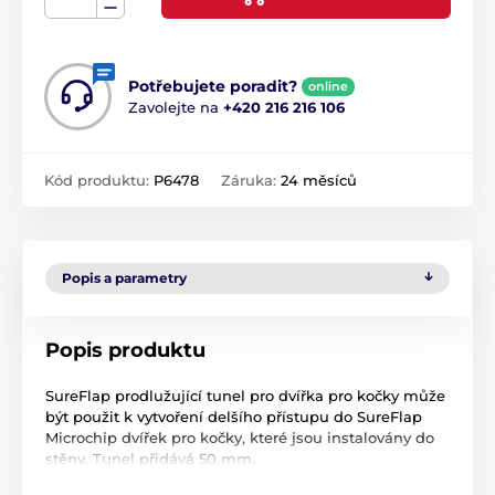
Potřebujete poradit?
online
Zavolejte na
+420 216 216 106
Kód produktu:
P6478
Záruka:
24 měsíců
Popis a parametry
Popis produktu
SureFlap prodlužující tunel pro dvířka pro kočky může
být použit k vytvoření delšího přístupu do SureFlap
Microchip dvířek pro kočky, které jsou instalovány do
stěny. Tunel přidává 50 mm.