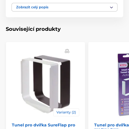
Technické specifikace se mohou změnit bez
výslovného upozornění. Obrázky mají pouze
Zobrazit celý popis
ilustrativní charakter.
Související produkty
Produkt je zařazen v kategoriích
Příslušenství dvířka
Tunely
Varianty (2)
Tunel pro dvířka SureFlap pro
Tunel pro dvířka