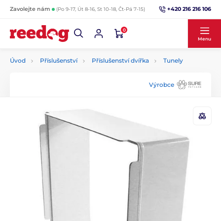
+420 216 216 106
Zavolejte nám
(Po 9-17, Út 8-16, St 10-18, Čt-Pá 7-15)
0
Menu
Úvod
Příslušenství
Příslušenství dvířka
Tunely
Výrobce