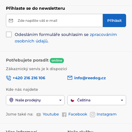
Přihlaste se do newsletteru
Zde napište váš e-mail
Přihlásit
Odesláním formuláře souhlasím se
zpracováním
osobních údajů
.
Potřebujete poradit
online
Zákaznický servis je k dispozici
+420 216 216 106
info@reedog.cz
Kde nás najdete
Naše prodejny
Čeština
Jsme také na:
Youtube
Facebook
Instagram
Více informací
Naše služby