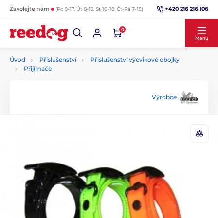
+420 216 216 106
Zavolejte nám
(Po 9-17, Út 8-16, St 10-18, Čt-Pá 7-15)
0
Menu
Úvod
Příslušenství
Příslušenství výcvikové obojky
Přijímače
Výrobce