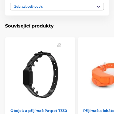
ilustrativní charakter.
Zobrazit celý popis
Produkt je zařazen v kategoriích
Související produkty
Příslušenství výcvikové obojky
Přijímače
D.T. Systems
Obojek a přijímač Patpet T330
Přijímač a loká