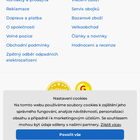
Reklamace
Servis obojků
Doprava a platba
Bazarové zboží
O společnosti
Velkoobchod
Volné pozice
Články a novinky
Obchodní podmínky
Hodnocení a recenze
Zpětný odběr odpadních
elektrozařízení
Nastavení cookies
Na tomto webu používáme soubory cookies k zajištění jeho
správného fungování, analýze návštěvnosti, personalizaci
obsahu a případně i k marketingovým účelům. Se souhlasem
mohou být údaje sdíleny s našimi partnery.
Zjistit více»
Povolit vše
© 2026 www.reedog.cz ⦁ E-shop vytvořila
SIMPLIA.cz