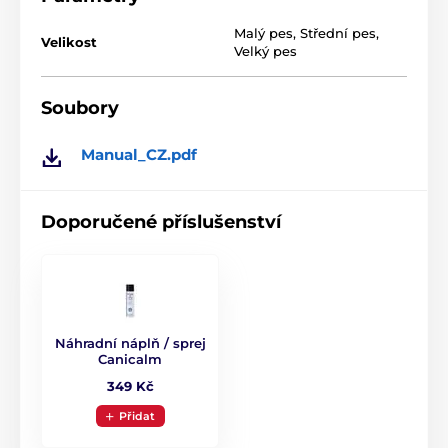
ilustrativní charakter.
Malý pes
,
Střední pes
,
Velikost
Velký pes
Produkt je zařazen v kategoriích
Soubory
Příslušenství výcvikové obojky
Přijímače
Manual_CZ.pdf
Přijímače pro obojky Canicom
Num´Axes
Doporučené příslušenství
Náhradní náplň / sprej
Canicalm
349 Kč
Přidat