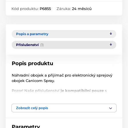
Kód produktu:
P6855
Záruka:
24 měsíců
Popis a parametry
Příslušenství
(1)
Popis produktu
Náhradní obojek a přijímač pro elektronický sprejový
obojek Canicom Spray.
Pozor! Naše příslušenství
je kompatibilní pouze
s
příslušenstvím Canicom
zakoupeným v EU
.
Nakupujete-li od nás příslušenství k již zakoupenému
zboží od jinud než z Evropské Unie, produkty nebudou
Zobrazit celý popis
kompatibilní! Pracují totiž na jiných frekvencích.
Technické specifikace se mohou změnit bez
Parametry
výslovného upozornění. Obrázky mají pouze