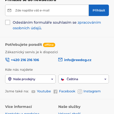
Zde napište váš e-mail
Přihlásit
Odesláním formuláře souhlasím se
zpracováním
osobních údajů
.
Potřebujete poradit
offline
Zákaznický servis je k dispozici
+420 216 216 106
info@reedog.cz
Kde nás najdete
Naše prodejny
Čeština
Jsme také na:
Youtube
Facebook
Instagram
Více informací
Naše služby
Kontakty a prodejna
Vrácení zboží