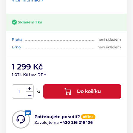
Více informací ›
Skladem 1 ks
Praha
není skladem
Brno
není skladem
1 299 Kč
1 074 Kč bez DPH
Do košíku
ks
Potřebujete poradit?
offline
Zavolejte na
+420 216 216 106