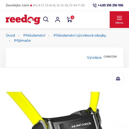
+420 216 216 106
Zavolejte nám
(Po 9-17, Út 8-16, St 10-18, Čt-Pá 7-15)
0
Menu
Úvod
Příslušenství
Příslušenství výcvikové obojky
Přijímače
Výrobce