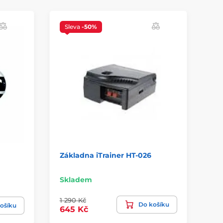
Sleva
-50%
Základna iTrainer HT-026
Zá
Skladem
Sk
1 290 Kč
Do košíku
1 
ošíku
645 Kč