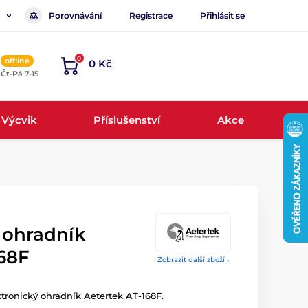
Porovnávání
Registrace
Přihlásit se
0
offline
0 Kč
, Čt-Pá 7-15
Výcvik
Příslušenství
Akce
 ohradník
168F
Zobrazit další zboží ›
tronický ohradník Aetertek AT-168F.