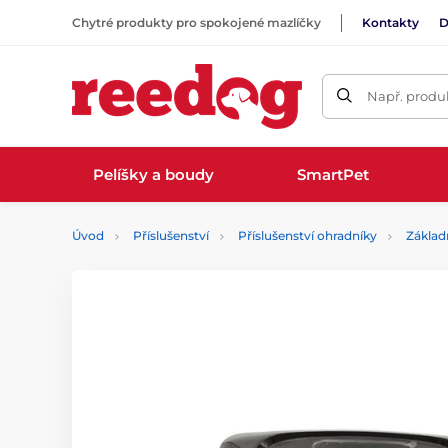
Chytré produkty pro spokojené mazlíčky
Kontakty
D
Např. produk
Pelíšky a boudy
SmartPet
Úvod
Příslušenství
Příslušenství ohradníky
Základ