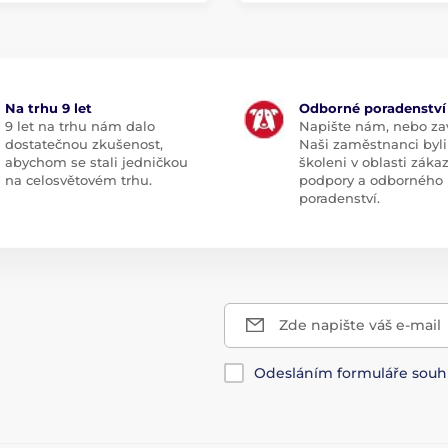
Na trhu 9 let
Odborné poradenství
9 let na trhu nám dalo
Napište nám, nebo zav
dostatečnou zkušenost,
Naši zaměstnanci byli
abychom se stali jedničkou
školeni v oblasti záka
na celosvětovém trhu.
podpory a odborného
poradenství.
Zde napište váš e-mail
Odesláním formuláře souh