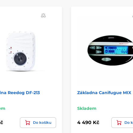
dna Reedog DF-213
Základna Canifugue MIX
em
Skladem
č
4 490 Kč
Do košíku
Do k