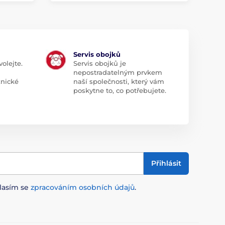
Servis obojků
olejte.
Servis obojků je
nepostradatelným prvkem
znické
naší společnosti, který vám
poskytne to, co potřebujete.
Přihlásit
lasím se
zpracováním osobních údajů
.