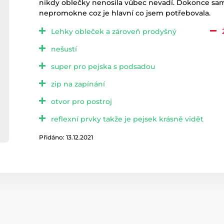
nikdy oblečky nenosila vůbec nevadí. Dokonce sama
nepromokne coz je hlavní co jsem potřebovala.
Lehky obleček a zároveň prodyšný
nešustí
super pro pejska s podsadou
zip na zapínání
otvor pro postroj
reflexní prvky takže je pejsek krásně vidět
Přidáno: 13.12.2021