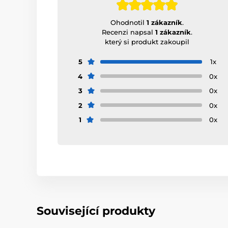
Ohodnotil
1 zákazník
.
Recenzi napsal
1 zákazník
.
který si produkt zakoupil
5
1x
4
0x
3
0x
2
0x
1
0x
Související produkty