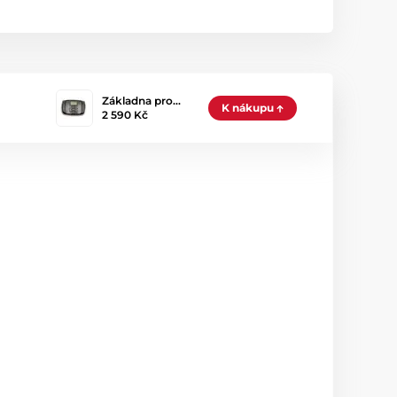
Základna pro…
K nákupu
2 590 Kč