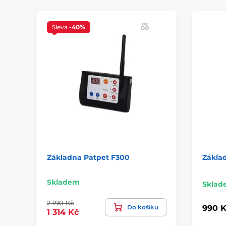
Sleva
-40%
Základna Patpet F300
Zákla
Skladem
Sklad
2 190 Kč
Do košíku
990 K
1 314 Kč