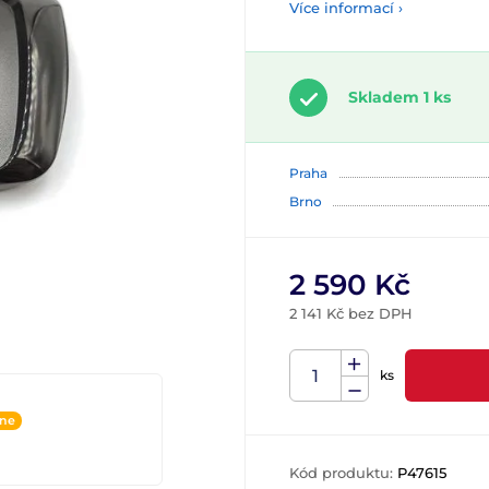
Více informací ›
Skladem 1 ks
Praha
Brno
2 590 Kč
2 141 Kč bez DPH
ks
ine
Kód produktu:
P47615