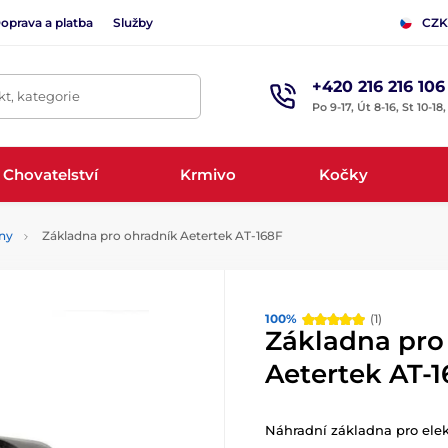
oprava a platba
Služby
CZK
+420 216 216 106
t, kategorie
Po 9-17, Út 8-16, St 10-18
Chovatelství
Krmivo
Kočky
ny
Základna pro ohradník Aetertek AT-168F
100%
(1)
Základna pro
Aetertek AT-
Náhradní základna pro elek