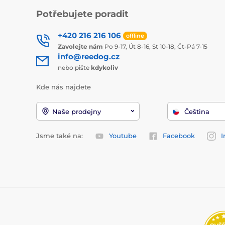
Potřebujete poradit
+420 216 216 106
offline
Zavolejte nám
Po 9-17, Út 8-16, St 10-18, Čt-Pá 7-15
info@reedog.cz
nebo pište
kdykoliv
Kde nás najdete
Naše prodejny
Čeština
Jsme také na:
Youtube
Facebook
I