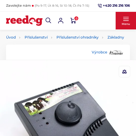
+420 216 216 106
Zavolejte nám
(Po 9-17, Út 8-16, St 10-18, Čt-Pá 7-15)
0
Menu
Úvod
Příslušenství
Příslušenství ohradníky
Základny
Výrobce