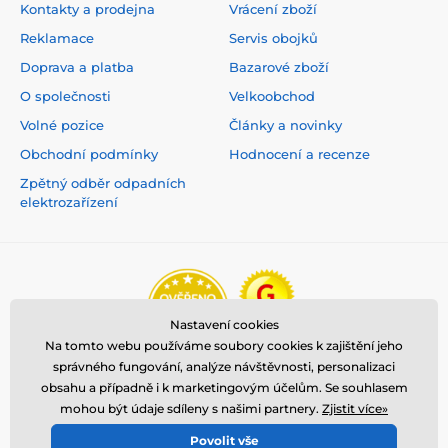
Kontakty a prodejna
Vrácení zboží
Reklamace
Servis obojků
Doprava a platba
Bazarové zboží
O společnosti
Velkoobchod
Volné pozice
Články a novinky
Obchodní podmínky
Hodnocení a recenze
Zpětný odběr odpadních
elektrozařízení
Nastavení cookies
Na tomto webu používáme soubory cookies k zajištění jeho
správného fungování, analýze návštěvnosti, personalizaci
obsahu a případně i k marketingovým účelům. Se souhlasem
mohou být údaje sdíleny s našimi partnery.
Zjistit více»
Povolit vše
© 2026 www.reedog.cz ⦁ E-shop vytvořila
SIMPLIA.cz