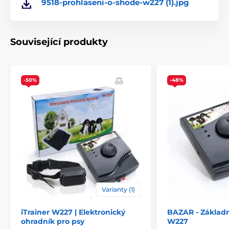
9518-prohlaseni-o-shode-w227 (1).jpg
Související produkty
-50%
-48%
Varianty (1)
iTrainer W227 | Elektronický
BAZAR - Základn
ohradník pro psy
W227