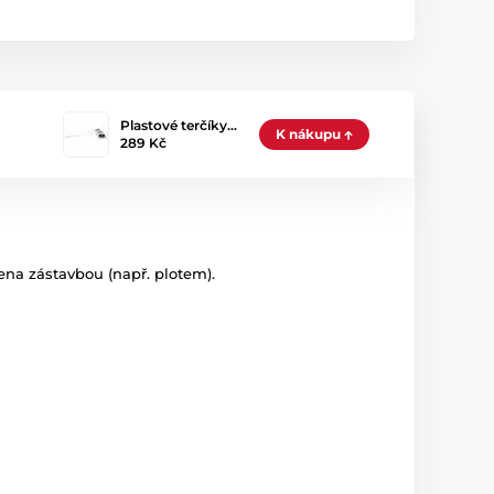
Plastové terčíky…
K nákupu
289 Kč
ena zástavbou (např. plotem).