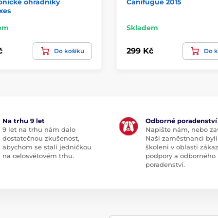
onické ohradníky
Canifugue 2015
xes
em
Skladem
č
299 Kč
Do košíku
Do k
Na trhu 9 let
Odborné poradenství
9 let na trhu nám dalo
Napište nám, nebo zav
dostatečnou zkušenost,
Naši zaměstnanci byli
abychom se stali jedničkou
školeni v oblasti záka
na celosvětovém trhu.
podpory a odborného
poradenství.