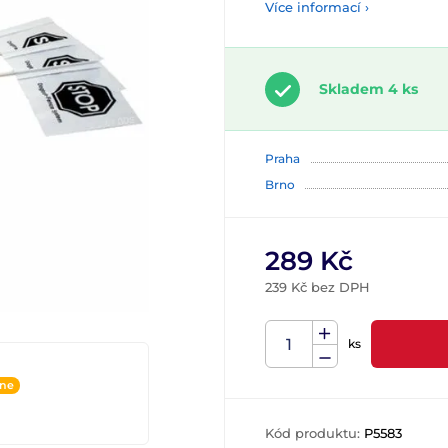
Více informací ›
Skladem 4 ks
Praha
Brno
289 Kč
239 Kč bez DPH
ks
ine
Kód produktu:
P5583