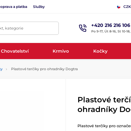
oprava a platba
Služby
CZK
+420 216 216 106
t, kategorie
Po 9-17, Út 8-16, St 10-18
Chovatelství
Krmivo
Kočky
ky
Plastové terčíky pro ohradníky Dogtra
Plastové terč
ohradníky Do
Plastové terčíky pro označ