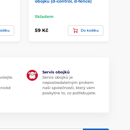
obojku (d-control, d-fence)
Skladem
Sk
59 Kč
49
ošíku
Do košíku
Servis obojků
olejte.
Servis obojků je
nepostradatelným prvkem
znické
naší společnosti, který vám
poskytne to, co potřebujete.