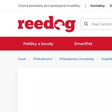
Chytré produkty pro spokojené mazlíčky
Kontakty
D
Např. produk
Pelíšky a boudy
SmartPet
Úvod
Příslušenství
Příslušenství ohradníky
Doplň