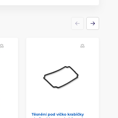
Těsnění pod víčko krabičky
Šr