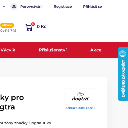
Porovnávání
Registrace
Přihlásit se
0
offline
0 Kč
, Čt-Pá 7-15
Výcvik
Příslušenství
Akce
íky pro
gtra
Zobrazit další zboží ›
ení zóny značky Dogtra 10ks.