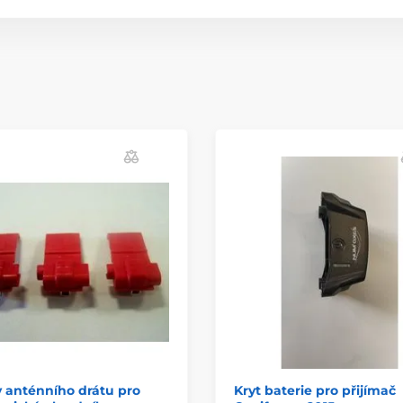
 anténního drátu pro
Kryt baterie pro přijímač