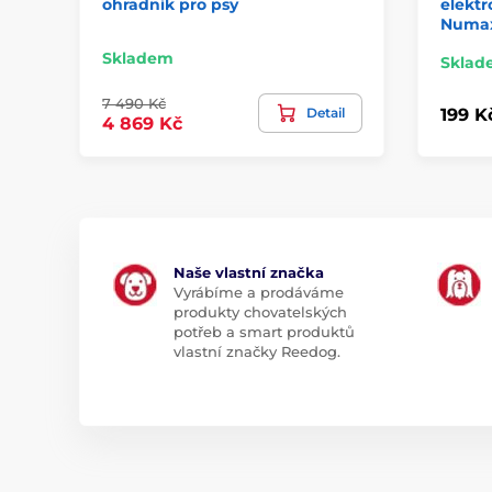
ohradník pro psy
elektr
Numa
Skladem
Sklad
7 490 Kč
Detail
199 K
4 869 Kč
Naše vlastní značka
Vyrábíme a prodáváme
produkty chovatelských
potřeb a smart produktů
vlastní značky Reedog.