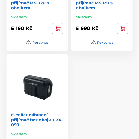
přijímač RX-070 s
přijímač RX-120 s
obojkem
obojkem
Skladem
Skladem
5 190 Kč
5 990 Kč
Porovnat
Porovnat
E-collar náhradní
přijímač bez obojku RX-
090
Skladem