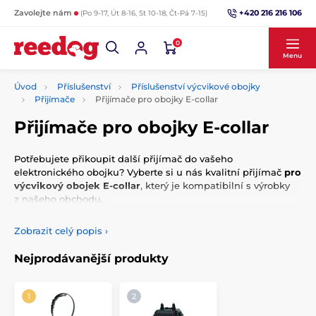
+420 216 216 106
Zavolejte nám
(Po 9-17, Út 8-16, St 10-18, Čt-Pá 7-15)
0
Menu
Úvod
Příslušenství
Příslušenství výcvikové obojky
Přijímače
Přijímače pro obojky E-collar
Přijímače pro obojky E-collar
Potřebujete přikoupit další přijímač do vašeho
elektronického obojku? Vyberte si u nás kvalitní přijímač
pro
výcvikový obojek E-collar
, který je kompatibilní s výrobky
z našeho obchodu.
Zobrazit celý popis
›
Nejprodávanější produkty