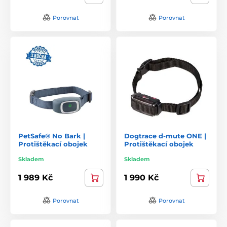
Porovnat
Porovnat
PetSafe® No Bark |
Dogtrace d-mute ONE |
Protištěkací obojek
Protištěkací obojek
Skladem
Skladem
1 989 Kč
1 990 Kč
Porovnat
Porovnat