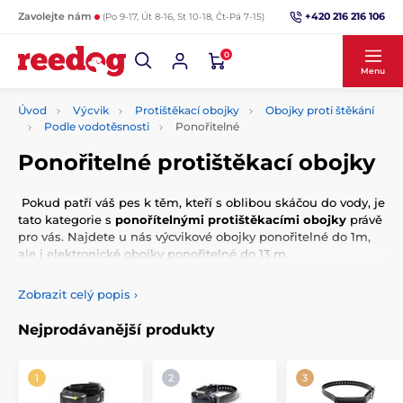
+420 216 216 106
Zavolejte nám
(Po 9-17, Út 8-16, St 10-18, Čt-Pá 7-15)
0
Menu
Úvod
Výcvik
Protištěkací obojky
Obojky proti štěkání
Podle vodotěsnosti
Ponořitelné
Ponořitelné protištěkací obojky
Pokud patří váš pes k těm, kteří s oblibou skáčou do vody, je
tato kategorie s
ponořítelnými protištěkacími obojky
právě
pro vás. Najdete u nás výcvikové obojky ponořitelné do 1m,
ale i elektronické obojky ponořitelné do 13 m.
Zobrazit celý popis
›
Nejprodávanější produkty