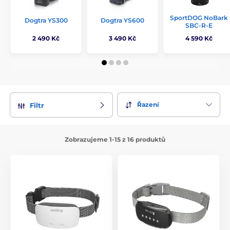
SportDOG NoBark
Dogtra YS300
Dogtra YS600
SBC-R-E
2 490 Kč
3 490 Kč
4 590 Kč
Řazení
Filtr
Zobrazujeme 1-15 z 16 produktů