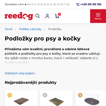
+420 216 216 106
Zavolejte nám
(Po 9-17, Út 8-16, St 10-18, Čt-Pá 7-15)
0
Menu
Úvod
Pelíšky a boudy
Podložky
Podložky pro psy a kočky
Přinášíme vám kvalitní, prověřené a odolné látkové
polštáře a podložky pro psy a kočky, které se snadno udržují.
Na výběr máte z mnoha barev, tvarů i velikostí. Vyberte si z
široké nabídky!
Zobrazit celý popis
›
Nejprodávanější produkty