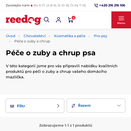
+420 216 216 106
Zavolejte nám
(Po 9-17, Út 8-16, St 10-18, Čt-Pá 7-15)
0
Menu
Úvod
Chovatelství
Kosmetika a péče
Pro psy
Péče o zuby a chrup
Péče o zuby a chrup psa
V této kategorii jsme pro vás připravili nabídku kvalitních
produktů pro péči o zuby a chrup vašeho domácího
mazlíčka.
Řazení
Filtr
Zobrazujeme 1-1 z 1 produktů