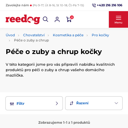
+420 216 216 106
Zavolejte nám
(Po 9-17, Út 8-16, St 10-18, Čt-Pá 7-15)
0
Menu
Úvod
Chovatelství
Kosmetika a péče
Pro kočky
Péče o zuby a chrup
Péče o zuby a chrup kočky
V této kategorii jsme pro vás připravili nabídku kvalitních
produktů pro péči o zuby a chrup vašeho domácího
mazlíčka.
Řazení
Filtr
Zobrazujeme 1-1 z 1 produktů