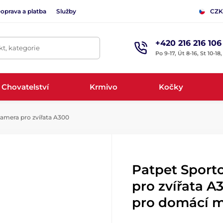
oprava a platba
Služby
CZK
+420 216 216 106
t, kategorie
Po 9-17, Út 8-16, St 10-18
Chovatelství
Krmivo
Kočky
amera pro zvířata A300
Patpet Sport
pro zvířata A
pro domácí m