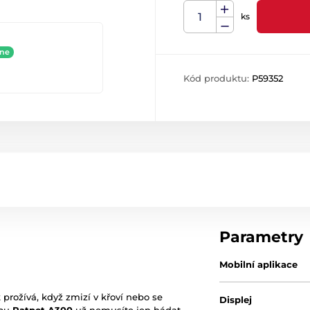
ks
ine
Kód produktu:
P59352
Parametry
Mobilní aplikace
 prožívá, když zmizí v křoví nebo se
Displej
rou
Patpet A300
už nemusíte jen hádat.