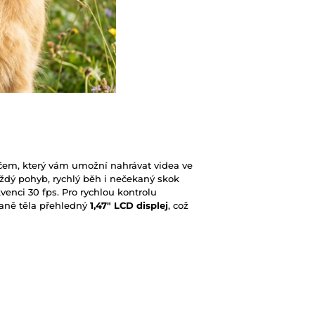
m, který vám umožní nahrávat videa ve
aždý pohyb, rychlý běh i nečekaný skok
venci 30 fps. Pro rychlou kontrolu
raně těla přehledný
1,47" LCD displej
, což