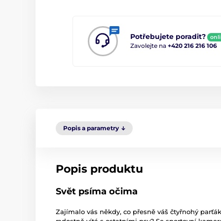
Potřebujete poradit?
onl
Zavolejte na
+420 216 216 106
Popis a parametry
Popis produktu
Svět psíma očima
Zajímalo vás někdy, co přesně váš čtyřnohý parťák
radostně vítá s ostatními psy? Se sportovní kame