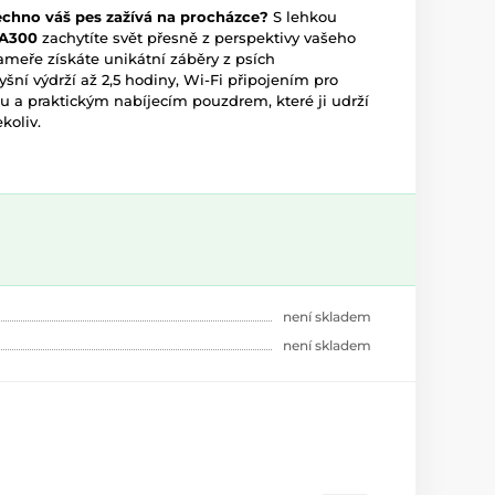
echno váš pes zažívá na procházce?
S lehkou
 A300
zachytíte svět přesně z perspektivy vašeho
ameře získáte unikátní záběry z psích
šní výdrží až 2,5 hodiny, Wi-Fi připojením pro
 a praktickým nabíjecím pouzdrem, které ji udrží
koliv.
není skladem
není skladem