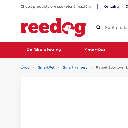
Chytré produkty pro spokojené mazlíčky
Kontakty
D
Např. produk
Pelíšky a boudy
SmartPet
Úvod
SmartPet
Smart kamery
Patpet Sportovní k