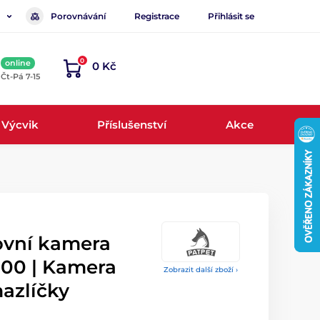
Porovnávání
Registrace
Přihlásit se
0
online
0 Kč
, Čt-Pá 7-15
Výcvik
Příslušenství
Akce
ovní kamera
300 | Kamera
Zobrazit další zboží ›
azlíčky