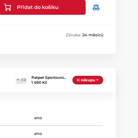
Přidat do košíku
Záruka:
24 měsíců
Patpet Sportovní…
K nákupu
1 490 Kč
ano
ano