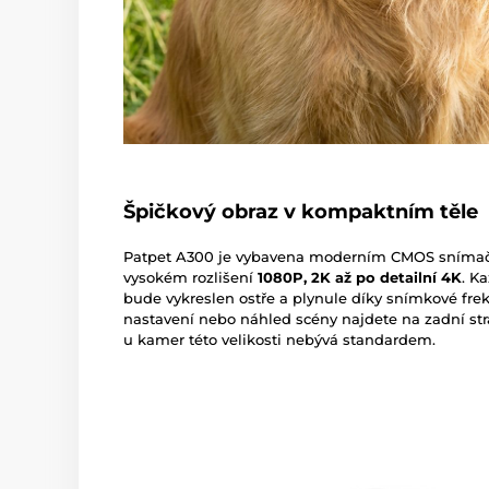
Špičkový obraz v kompaktním těle
Patpet A300 je vybavena moderním CMOS snímače
vysokém rozlišení
1080P, 2K až po detailní 4K
. K
bude vykreslen ostře a plynule díky snímkové frek
nastavení nebo náhled scény najdete na zadní st
u kamer této velikosti nebývá standardem.