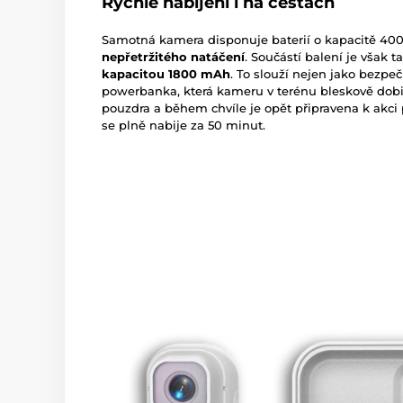
Rychlé nabíjení i na cestách
Samotná kamera disponuje baterií o kapacitě 400
nepřetržitého natáčení
. Součástí balení je však 
kapacitou 1800 mAh
. To slouží nejen jako bezpe
powerbanka, která kameru v terénu bleskově dobij
pouzdra a během chvíle je opět připravena k akci
se plně nabije za 50 minut.