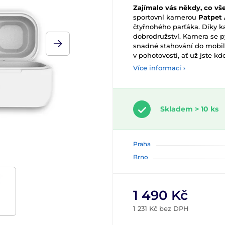
Zajímalo vás někdy, co vš
sportovní kamerou
Patpet
čtyřnohého parťáka. Díky k
dobrodružství. Kamera se py
snadné stahování do mobilu
v pohotovosti, ať už jste kde
Více informací ›
Skladem > 10 ks
Praha
Brno
1 490 Kč
1 231 Kč bez DPH