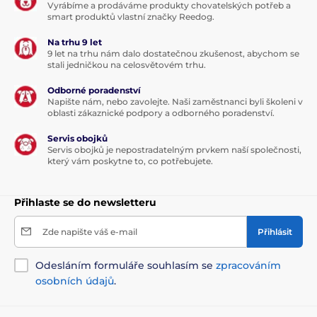
Vyrábíme a prodáváme produkty chovatelských potřeb a
smart produktů vlastní značky Reedog.
Na trhu 9 let
9 let na trhu nám dalo dostatečnou zkušenost, abychom se
stali jedničkou na celosvětovém trhu.
Odborné poradenství
Napište nám, nebo zavolejte. Naši zaměstnanci byli školeni v
oblasti zákaznické podpory a odborného poradenství.
Servis obojků
Servis obojků je nepostradatelným prvkem naší společnosti,
který vám poskytne to, co potřebujete.
Přihlaste se do newsletteru
Zde napište váš e-mail
Přihlásit
Odesláním formuláře souhlasím se
zpracováním
osobních údajů
.