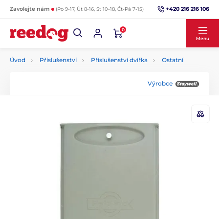
+420 216 216 106
Zavolejte nám
(Po 9-17, Út 8-16, St 10-18, Čt-Pá 7-15)
0
Menu
Úvod
Příslušenství
Příslušenství dvířka
Ostatní
Výrobce