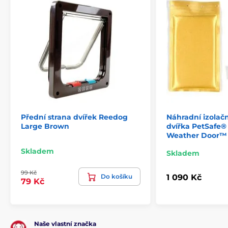
Přední strana dvířek Reedog
Náhradní izolačn
Large Brown
dvířka PetSafe®
Weather Door™
Skladem
Skladem
99 Kč
Do košíku
1 090 Kč
79 Kč
Naše vlastní značka