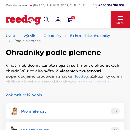
+420 216 216 106
Zavolejte nám
(Po 9-17, Út 8-16, St 10-18, Čt-Pá 7-15)
0
Menu
Úvod
Výcvik
Ohradníky
Elektronické ohradníky
Podle plemene
Ohradníky podle plemene
V naší nabídce naleznete nejširší sortiment elektronických
ohradníků z celého světa.
Z vlastních zkušeností
doporučujeme
především značku
Reedog
. Zákazníky velmi
oblíbený je také elektronický ohradník
Pet at School
a
Canifugue
.
Neviditelné ploty pro psy
lze filtrovat ve třech
kategoriích: Podle
velikosti plemene
,
podle značky
a podle
Zobrazit celý popis
›
obvodu pozemku
. Více parametrů můžete filtrovat kliknutím
na odkaz „
zobrazit filtr
“ pod kategoriemi.
Pro malé psy
10
Co jsou elektronické ohradníky?
Pro střední psy
17