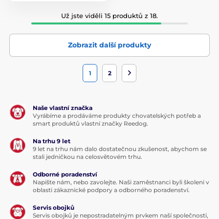
zakopete nebo položíte na zem. Pes má na krku přijímač a
pokud se přiblíží do zóny, je upozorněn zvukem nebo
Už jste viděli 15 produktů z 18.
vibrací a poté impulsem.
Elektrické ohradníky:
Elektrické ohradníky jsou zařízení,
Zobrazit další produkty
která vytvářejí hrazení nikoli fyzickou zábranou, ale pomocí
elektrických impulzů. Ohradník udrží zvířata ve
vymezením prostoru pomocí citelného elektrického
1
2
výboje, který však nemá takovou sílu, aby zvířeti nebo
náhodnému kolemjdoucímu ublížil.
Bezdrátové ohradníky:
Základna vysílá signál do
Naše vlastní značka
vzdálenosti 27,5 metru, a pes nemůže tuto oblast opustit.
Vyrábíme a prodáváme produkty chovatelských potřeb a
Při použití většího počtu základen lze oblast neomezeně
smart produktů vlastní značky Reedog.
rozšířit. Můžete tedy například umístit základnu před a za
barák, čímž pokryjete celý pozemek a nemusíte řešit
Na trhu 9 let
natahování a zakopávání drátu.
9 let na trhu nám dalo dostatečnou zkušenost, abychom se
stali jedničkou na celosvětovém trhu.
Sprejové ohradníky:
Jedná se o druh nápravného signálu,
kdy k nápravě dochází pomocí spreje, který je vystříknut
Odborné poradenství
Napište nám, nebo zavolejte. Naši zaměstnanci byli školeni v
psovi na čumák, pokud vkročí do vymezené zóny. Jedná
oblasti zákaznické podpory a odborného poradenství.
se o druhou nejúčinnější a bezbolestnou metodu korekce
na trhu.
Servis obojků
Servis obojků je nepostradatelným prvkem naší společnosti,
Domácí ohradníky a podložky:
Domácí a ohradníky