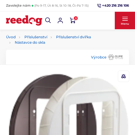
+420 216 216 106
Zavolejte nám
(Po 9-17, Út 8-16, St 10-18, Čt-Pá 7-15)
0
Menu
Úvod
Příslušenství
Příslušenství dvířka
Nástavce do skla
Výrobce