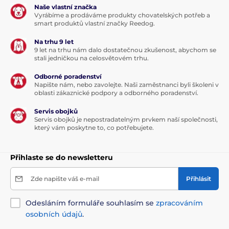
Naše vlastní značka
Vyrábíme a prodáváme produkty chovatelských potřeb a
smart produktů vlastní značky Reedog.
Na trhu 9 let
9 let na trhu nám dalo dostatečnou zkušenost, abychom se
stali jedničkou na celosvětovém trhu.
Odborné poradenství
Napište nám, nebo zavolejte. Naši zaměstnanci byli školeni v
oblasti zákaznické podpory a odborného poradenství.
Servis obojků
Servis obojků je nepostradatelným prvkem naší společnosti,
který vám poskytne to, co potřebujete.
Přihlaste se do newsletteru
Zde napište váš e-mail
Přihlásit
Odesláním formuláře souhlasím se
zpracováním
osobních údajů
.