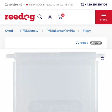
+420 216 216 106
Zavolejte nám
(Po 9-17, Út 8-16, St 10-18, Čt-Pá 7-15)
0
Menu
Úvod
Příslušenství
Příslušenství dvířka
Flapy
Výrobce