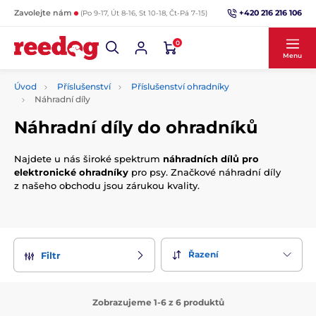
+420 216 216 106
Zavolejte nám
(Po 9-17, Út 8-16, St 10-18, Čt-Pá 7-15)
0
Menu
Úvod
Příslušenství
Příslušenství ohradníky
Náhradní díly
Náhradní díly do ohradníků
Najdete u nás široké spektrum
náhradních dílů pro
elektronické ohradníky
pro psy. Značkové náhradní díly
z našeho obchodu jsou zárukou kvality.
Řazení
Filtr
Zobrazujeme 1-6 z 6 produktů