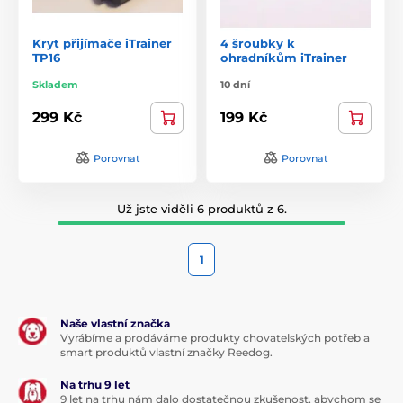
Kryt přijímače iTrainer
4 šroubky k
TP16
ohradníkům iTrainer
Skladem
10 dní
299 Kč
199 Kč
Porovnat
Porovnat
Už jste viděli 6 produktů z 6.
1
Naše vlastní značka
Vyrábíme a prodáváme produkty chovatelských potřeb a
smart produktů vlastní značky Reedog.
Na trhu 9 let
9 let na trhu nám dalo dostatečnou zkušenost, abychom se