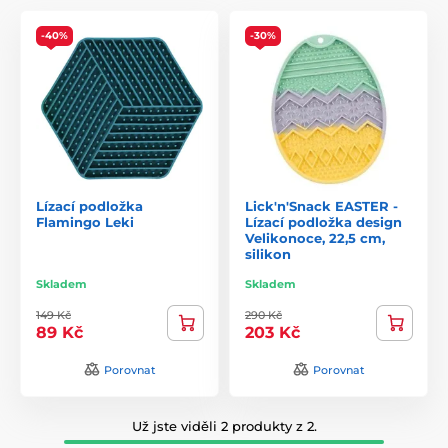
-40%
-30%
Lízací podložka
Lick'n'Snack EASTER -
Flamingo Leki
Lízací podložka design
Velikonoce, 22,5 cm,
silikon
Skladem
Skladem
149 Kč
290 Kč
89 Kč
203 Kč
Porovnat
Porovnat
Už jste viděli 2 produkty z 2.