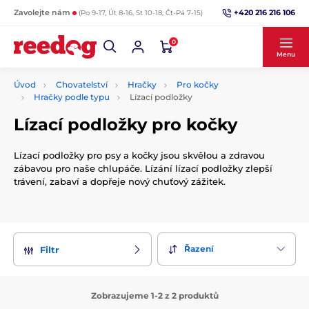
+420 216 216 106
Zavolejte nám
(Po 9-17, Út 8-16, St 10-18, Čt-Pá 7-15)
0
Menu
Úvod
Chovatelství
Hračky
Pro kočky
Hračky podle typu
Lízací podložky
Lízací podložky pro kočky
Lízací podložky pro psy a kočky jsou skvělou a zdravou
zábavou pro naše chlupáče. Lízání lízací podložky zlepší
trávení, zabaví a dopřeje nový chuťový zážitek.
Řazení
Filtr
Zobrazujeme 1-2 z 2 produktů