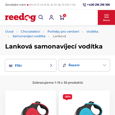
+420 216 216 106
Zavolejte nám
(Po 9-17, Út 8-16, St 10-18, Čt-Pá 7-15)
0
Menu
Úvod
Chovatelství
Potřeby pro venčení
Vodítka
Samonavíjecí vodítka
Lanková
Lanková samonavíjecí vodítka
Řazení
Filtr
Zobrazujeme 1-15 z 35 produktů
-30%