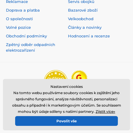
Reklamace
Servis obojků
Doprava a platba
Bazarové zboží
O společnosti
Velkoobchod
Volné pozice
Články a novinky
Obchodní podmínky
Hodnocení a recenze
Zpětný odběr odpadních
elektrozařízení
Nastavení cookies
Na tomto webu používáme soubory cookies k zajištění jeho
správného fungování, analýze návštěvnosti, personalizaci
obsahu a případně i k marketingovým účelům. Se souhlasem
mohou být údaje sdíleny s našimi partnery.
Zjistit více»
Povolit vše
© 2026 www.reedog.cz ⦁ E-shop vytvořila
SIMPLIA.cz