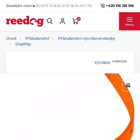
+420 216 216 106
Zavolejte nám
(Po 9-17, Út 8-16, St 10-18, Čt-Pá 7-15)
0
Menu
Úvod
Příslušenství
Příslušenství výcvikové obojky
Doplňky
Výrobce