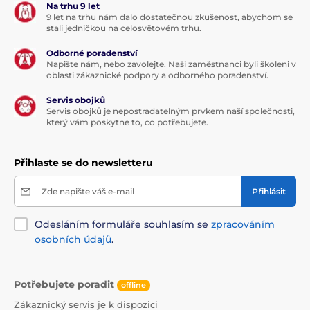
Na trhu 9 let
9 let na trhu nám dalo dostatečnou zkušenost, abychom se
stali jedničkou na celosvětovém trhu.
Odborné poradenství
Napište nám, nebo zavolejte. Naši zaměstnanci byli školeni v
oblasti zákaznické podpory a odborného poradenství.
Servis obojků
Servis obojků je nepostradatelným prvkem naší společnosti,
který vám poskytne to, co potřebujete.
Přihlaste se do newsletteru
Zde napište váš e-mail
Přihlásit
Odesláním formuláře souhlasím se
zpracováním
osobních údajů
.
Potřebujete poradit
offline
Zákaznický servis je k dispozici