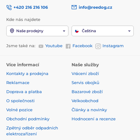
+420 216 216 106
info@reedog.cz
Kde nás najdete
Naše prodejny
Čeština
Jsme také na:
Youtube
Facebook
Instagram
Více informací
Naše služby
Kontakty a prodejna
Vrácení zboží
Reklamace
Servis obojků
Doprava a platba
Bazarové zboží
O společnosti
Velkoobchod
Volné pozice
Články a novinky
Obchodní podmínky
Hodnocení a recenze
Zpětný odběr odpadních
elektrozařízení