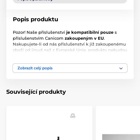
Popis produktu
Pozor! Naše příslušenství
je kompatibilní pouze
s
příslušenstvím Canicom
zakoupeným v EU
.
Nakupujete-li od nás příslušenství k již zakoupenému
zboží od jinud než z Evropské Unie, produkty nebudou
kompatibilní! Pracují totiž na jiných frekvencích.
Zobrazit celý popis
Technické specifikace se mohou změnit bez
výslovného upozornění. Obrázky mají pouze
ilustrativní charakter.
Související produkty
Produkt je zařazen v kategoriích
Příslušenství výcvikové obojky
Doplňky
Kryty a díly