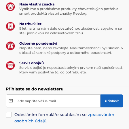
Naše vlastní značka
Vyrábíme a prodáváme produkty chovatelských potřeb a
smart produktů vlastní značky Reedog.
Na trhu 9 let
9 let na trhu nám dalo dostatečnou zkušenost, abychom se
stali jedničkou na celosvětovém trhu.
Odborné poradenství
Napište nám, nebo zavolejte. Naši zaměstnanci byli školeni v
oblasti zákaznické podpory a odborného poradenství.
Servis obojků
Servis obojků je nepostradatelným prvkem naší společnosti,
který vám poskytne to, co potřebujete.
Přihlaste se do newsletteru
Zde napište váš e-mail
Přihlásit
Odesláním formuláře souhlasím se
zpracováním
osobních údajů
.