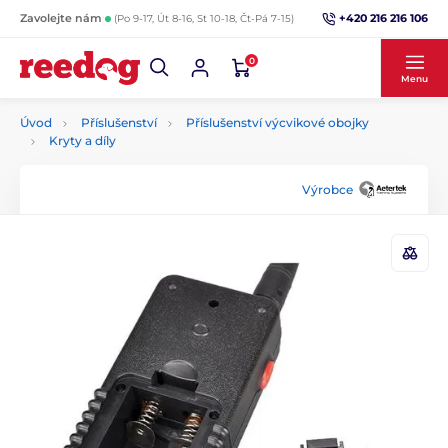
+420 216 216 106
Zavolejte nám
(Po 9-17, Út 8-16, St 10-18, Čt-Pá 7-15)
0
Menu
Úvod
Příslušenství
Příslušenství výcvikové obojky
Kryty a díly
Výrobce