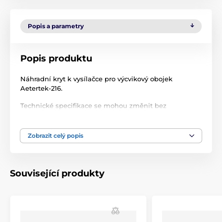
Popis a parametry
Popis produktu
Náhradní kryt k vysílačce pro výcvikový obojek
Aetertek-216.
Technické specifikace se mohou změnit bez
výslovného upozornění. Obrázky mají pouze
ilustrativní charakter.
Zobrazit celý popis
Produkt je zařazen v kategoriích
Související produkty
Příslušenství výcvikové obojky
Doplňky
Kryty a díly