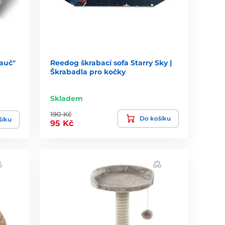
auč"
Reedog škrabací sofa Starry Sky |
Škrabadla pro kočky
Skladem
190 Kč
Do košíku
šíku
95 Kč