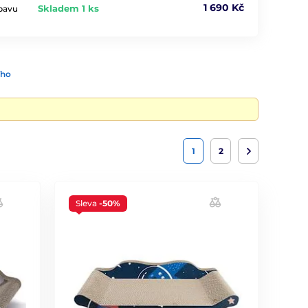
1 690 Kč
Skladem 1 ks
ábavu
ího
1
2
Sleva
-50%