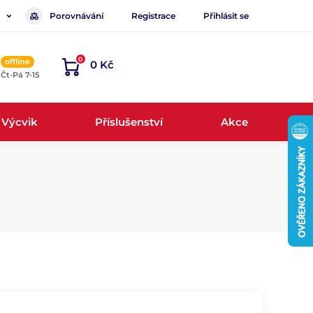
Porovnávání
Registrace
Přihlásit se
0
offline
0 Kč
, Čt-Pá 7-15
Výcvik
Příslušenství
Akce