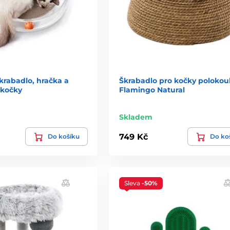
škrabadlo, hračka a
Škrabadlo pro kočky polokou
 kočky
Flamingo Natural
Skladem
749 Kč
Do košíku
Do ko
Sleva
-50%