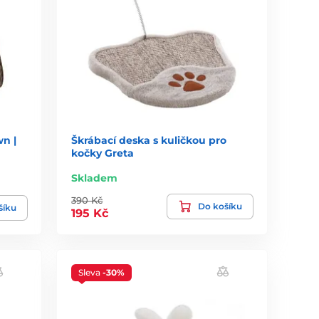
n |
Škrábací deska s kuličkou pro
kočky Greta
Skladem
390 Kč
Do košíku
šíku
195 Kč
Sleva
-30%