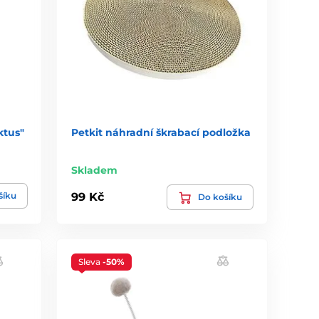
ktus"
Petkit náhradní škrabací podložka
Skladem
šíku
99 Kč
Do košíku
Sleva
-50%