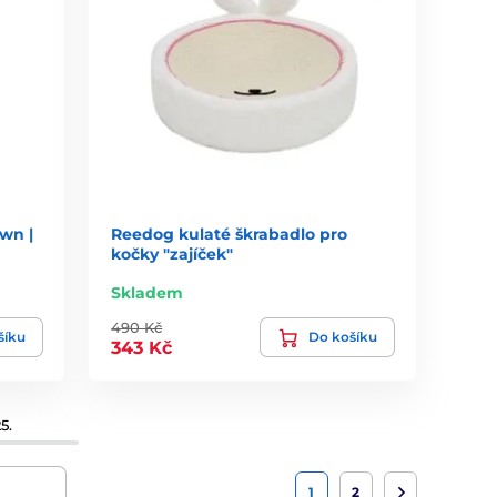
wn |
Reedog kulaté škrabadlo pro
kočky "zajíček"
Skladem
490 Kč
šíku
Do košíku
343 Kč
5.
1
2