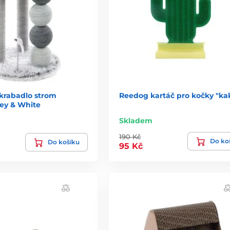
krabadlo strom
Reedog kartáč pro kočky "ka
ey & White
Skladem
190 Kč
Do ko
Do košíku
95 Kč