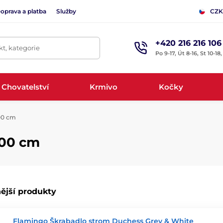
oprava a platba
Služby
CZK
+420 216 216 106
t, kategorie
Po 9-17, Út 8-16, St 10-18
Chovatelství
Krmivo
Kočky
00 cm
100 cm
ější produkty
Flamingo Škrabadlo strom Duchess Grey & White