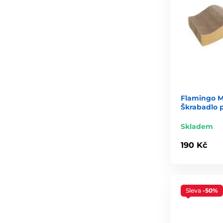
Flamingo M
Škrabadlo 
Skladem
190 Kč
Sleva
-50%