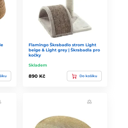
le
Flamingo Škrabadlo strom Light
beige & Light grey | Škrabadla pro
kočky
Skladem
890 Kč
šíku
Do košíku