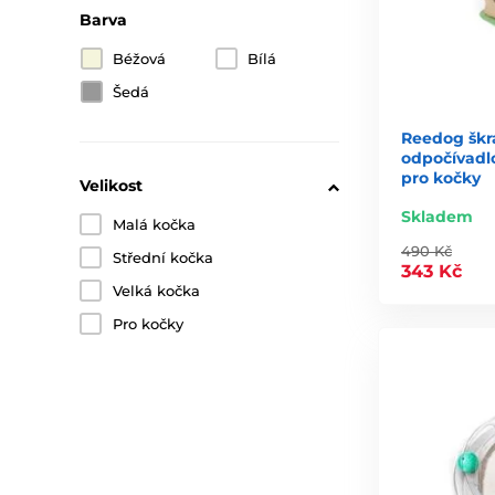
Barva
Béžová
Bílá
Šedá
Reedog škr
odpočívadlo
pro kočky
Velikost
Skladem
Malá kočka
490 Kč
Střední kočka
343 Kč
Velká kočka
Pro kočky