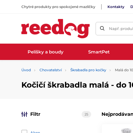
Chytré produkty pro spokojené mazlíčky
Kontakty
D
Např. produk
Pelíšky a boudy
SmartPet
Úvod
Chovatelství
Škrabadla pro kočky
Malá do 1
Kočičí škrabadla malá - do 
Filtr
Nejprodávan
25
Akce