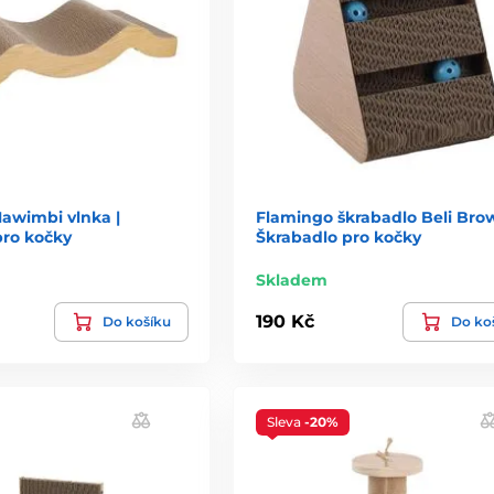
awimbi vlnka |
Flamingo škrabadlo Beli Brow
pro kočky
Škrabadlo pro kočky
Skladem
190 Kč
Do košíku
Do ko
Sleva
-20%