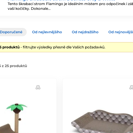
Tento škrabací strom Flamingo je ideálním místem pro odpočinek i z
vaší kočičky. Dokonale…
Doporučené
Od nejlevnějšího
Od nejdražšího
Od nejnovějš
25 produktů
- filtrujte výsledky přesně dle Vašich požadavků.
 z 25 produktů