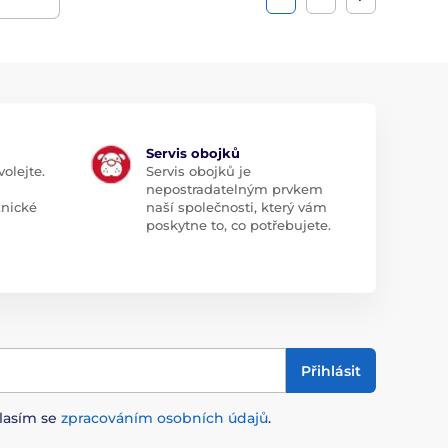
Servis obojků
olejte.
Servis obojků je
nepostradatelným prvkem
znické
naší společnosti, který vám
poskytne to, co potřebujete.
Přihlásit
lasím se
zpracováním osobních údajů
.