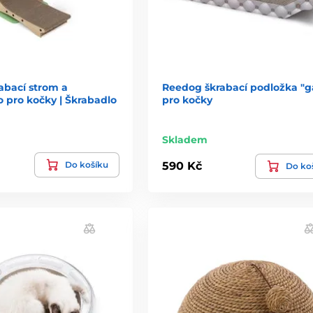
abací strom a
Reedog škrabací podložka "g
 pro kočky | Škrabadlo
pro kočky
Skladem
Do košíku
590 Kč
Do ko