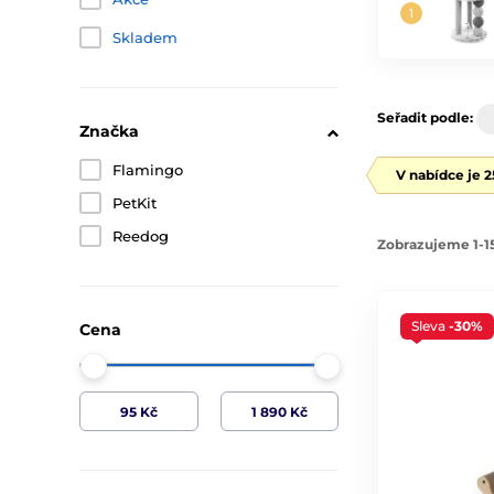
Skladem
Seřadit podle:
Značka
Flamingo
V nabídce je 
PetKit
Reedog
Zobrazujeme 1-15
Sleva
-30%
Cena