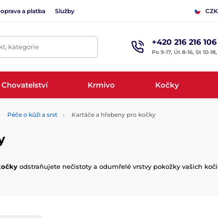
oprava a platba
Služby
CZK
+420 216 216 106
t, kategorie
Po 9-17, Út 8-16, St 10-18
Chovatelství
Krmivo
Kočky
Péče o kůži a srst
Kartáče a hřebeny pro kočky
y
kočky
odstraňujete nečistoty a odumřelé vrstvy pokožky vašich koči