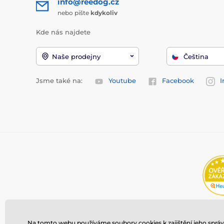
info@reedog.cz
nebo pište
kdykoliv
Kde nás najdete
Naše prodejny
Čeština
Jsme také na:
Youtube
Facebook
I
Na tomto webu používáme soubory cookies k zajištění jeho správ