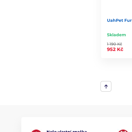
UahPet Fur
Skladem
1 190 Kč
952 Kč
Naše vlastní značka