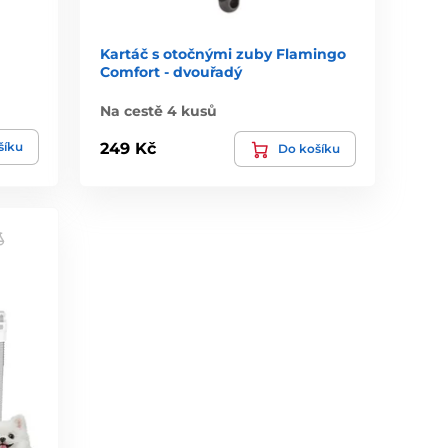
Kartáč s otočnými zuby Flamingo
Comfort - dvouřadý
Na cestě 4 kusů
šíku
249 Kč
Do košíku