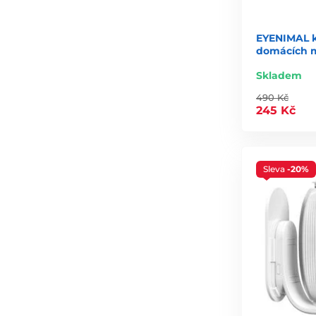
EYENIMAL k
domácích m
Skladem
490 Kč
245 Kč
Sleva
-20%