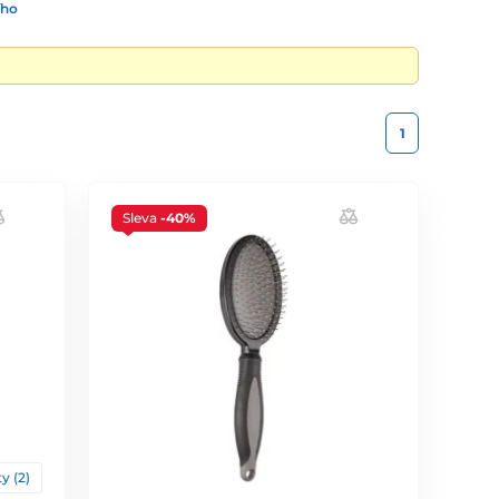
ího
1
Sleva
-40%
y (2)