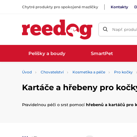
Chytré produkty pro spokojené mazlíčky
Kontakty
D
Např. produk
Pelíšky a boudy
SmartPet
Úvod
Chovatelství
Kosmetika a péče
Pro kočky
Kartáče a hřebeny pro kočk
Pravidelnou péči o srst pomocí
hřebenů a kartáčů pro 