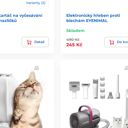
Varianty (2)
artáč na vyčesávání
Elektronický hřeben proti
azlíčků
blechám EYENIMAL
Skladem
490 Kč
Detail
Do ko
245 Kč