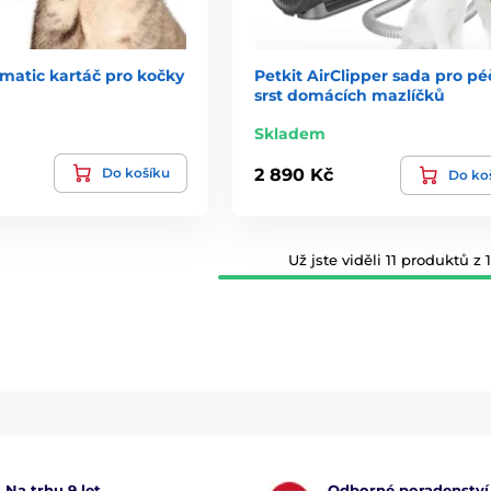
matic kartáč pro kočky
Petkit AirClipper sada pro pé
srst domácích mazlíčků
Skladem
Do košíku
2 890 Kč
Do ko
Už jste viděli 11 produktů z 1
Na trhu 9 let
Odborné poradenství