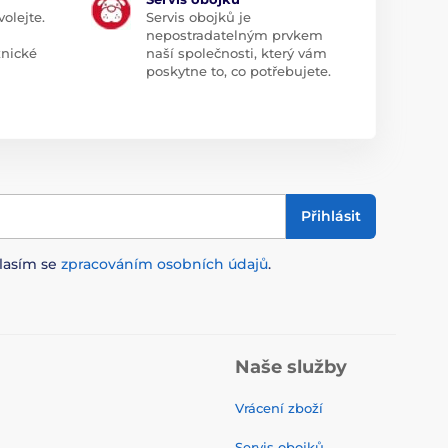
olejte.
Servis obojků je
nepostradatelným prvkem
znické
naší společnosti, který vám
poskytne to, co potřebujete.
Přihlásit
lasím se
zpracováním osobních údajů
.
Naše služby
Vrácení zboží
Servis obojků