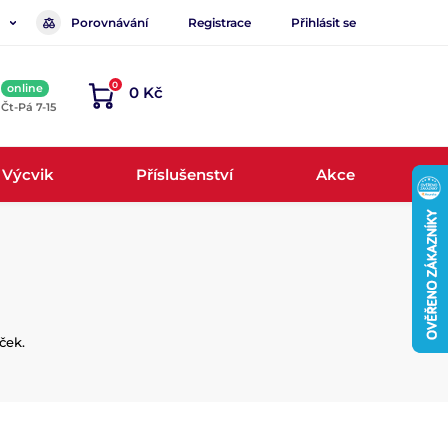
Porovnávání
Registrace
Přihlásit se
0
online
0 Kč
, Čt-Pá 7-15
Výcvik
Příslušenství
Akce
ček.