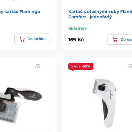
ý kartáč Flamingo
Kartáč s otočnými zuby Flam
Comfort - jednořadý
Skladem
Do košíku
169 Kč
Do ko
Sleva
-50%