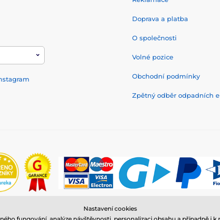
Doprava a platba
O společnosti
Volné pozice
Obchodní podmínky
nstagram
Zpětný odběr odpadních el
Nastavení cookies
© 2026 www.reedog.cz ⦁ E-shop vytvořila
SIMPLIA.cz
ného fungování, analýze návštěvnosti, personalizaci obsahu a případně i