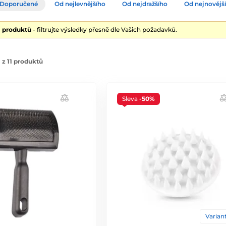
Doporučené
Od nejlevnějšího
Od nejdražšího
Od nejnovějš
1 produktů
- filtrujte výsledky přesně dle Vašich požadavků.
 z 11 produktů
Sleva
-50%
Variant