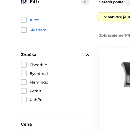
Filtr
11
Seřadit podle:
V nabídce je 1
Akce
Skladem
Zobrazujeme 1-11
Značka
Cheerble
Eyenimal
Flamingo
PetKit
UahPet
Cena