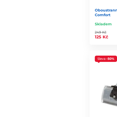
Oboustrann
Comfort
Skladem
249 Kč
125 Kč
Sleva
-50%