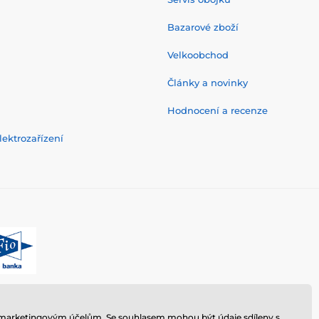
Bazarové zboží
Velkoobchod
Články a novinky
Hodnocení a recenze
ektrozařízení
 k marketingovým účelům. Se souhlasem mohou být údaje sdíleny s