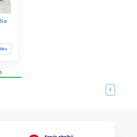
či o
šíku
1.
1
Servis obojků