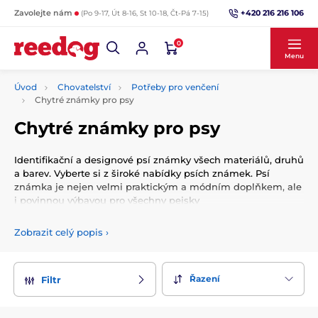
+420 216 216 106
Zavolejte nám
(Po 9-17, Út 8-16, St 10-18, Čt-Pá 7-15)
0
Menu
Úvod
Chovatelství
Potřeby pro venčení
Chytré známky pro psy
Chytré známky pro psy
Identifikační a designové psí známky všech materiálů, druhů
a barev. Vyberte si z široké nabídky psích známek. Psí
známka je nejen velmi praktickým a módním doplňkem, ale
i povinnou výbavou pro všechny pejsky
Zobrazit celý popis
›
Řazení
Filtr