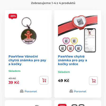
Zobrazujeme 1-4 z 4 produktů
-20%
PawView Vánoční
PawView chytrá
chytrá známka pro psy
známka pro psy a
a kočky
kočky srdce
Skladem
Skladem
49 Kč
49 Kč
39 Kč
Porovnat
Porovnat