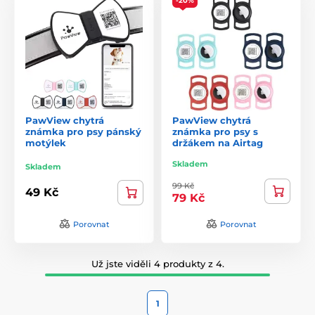
-20%
PawView chytrá
PawView chytrá
známka pro psy pánský
známka pro psy s
motýlek
držákem na Airtag
Skladem
Skladem
99 Kč
49 Kč
79 Kč
Porovnat
Porovnat
Už jste viděli 4 produkty z 4.
1