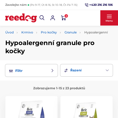
+420 216 216 106
Zavolejte nám
(Po 9-17, Út 8-16, St 10-18, Čt-Pá 7-15)
0
Menu
Úvod
Krmivo
Pro kočky
Granule
Hypoalergenní
Hypoalergenní granule pro
kočky
Řazení
Filtr
Zobrazujeme 1-15 z 23 produktů