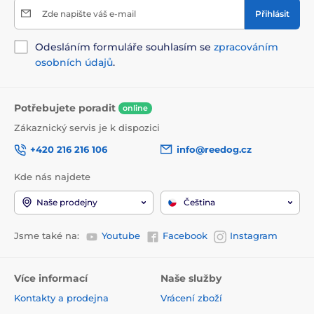
Zde napište váš e-mail
Přihlásit
Odesláním formuláře souhlasím se
zpracováním
osobních údajů
.
Potřebujete poradit
online
Zákaznický servis je k dispozici
+420 216 216 106
info@reedog.cz
Kde nás najdete
Naše prodejny
Čeština
Jsme také na:
Youtube
Facebook
Instagram
Více informací
Naše služby
Kontakty a prodejna
Vrácení zboží