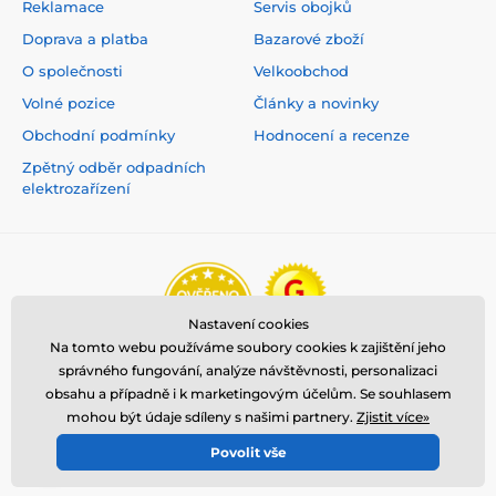
Reklamace
Servis obojků
Doprava a platba
Bazarové zboží
O společnosti
Velkoobchod
Volné pozice
Články a novinky
Obchodní podmínky
Hodnocení a recenze
Zpětný odběr odpadních
elektrozařízení
Nastavení cookies
Na tomto webu používáme soubory cookies k zajištění jeho
správného fungování, analýze návštěvnosti, personalizaci
obsahu a případně i k marketingovým účelům. Se souhlasem
mohou být údaje sdíleny s našimi partnery.
Zjistit více»
Povolit vše
© 2026 www.reedog.cz ⦁ E-shop vytvořila
SIMPLIA.cz