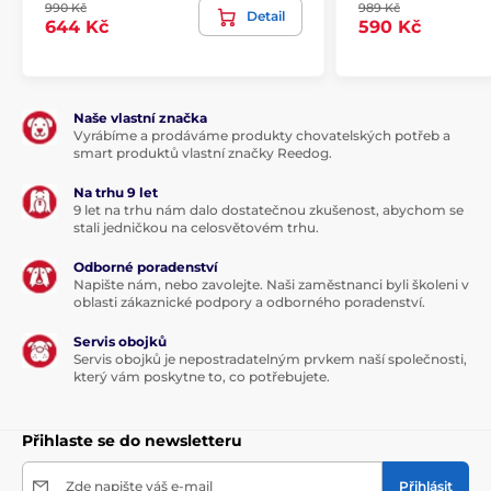
990 Kč
989 Kč
Detail
644 Kč
590 Kč
Naše vlastní značka
Vyrábíme a prodáváme produkty chovatelských potřeb a
smart produktů vlastní značky Reedog.
Na trhu 9 let
9 let na trhu nám dalo dostatečnou zkušenost, abychom se
stali jedničkou na celosvětovém trhu.
Odborné poradenství
Napište nám, nebo zavolejte. Naši zaměstnanci byli školeni v
oblasti zákaznické podpory a odborného poradenství.
Servis obojků
Servis obojků je nepostradatelným prvkem naší společnosti,
který vám poskytne to, co potřebujete.
Přihlaste se do newsletteru
Zde napište váš e-mail
Přihlásit