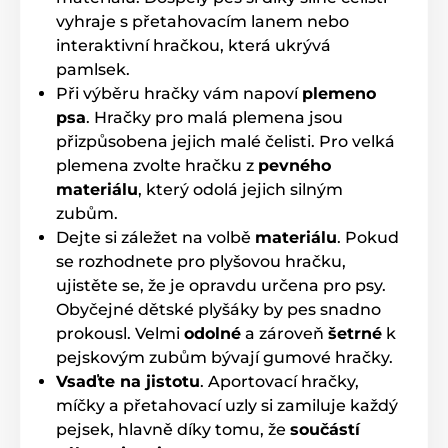
vyhraje s přetahovacím lanem nebo
interaktivní hračkou, která ukrývá
pamlsek.
Při výběru hračky vám napoví
plemeno
psa
. Hračky pro malá plemena jsou
přizpůsobena jejich malé čelisti. Pro velká
plemena zvolte hračku z
pevného
materiálu
, který odolá jejich silným
zubům.
Dejte si záležet na volbě
materiálu
. Pokud
se rozhodnete pro plyšovou hračku,
ujistěte se, že je opravdu určena pro psy.
Obyčejné dětské plyšáky by pes snadno
prokousl. Velmi
odolné
a zároveň
šetrné
k
pejskovým zubům bývají gumové hračky.
Vsaďte na jistotu
. Aportovací hračky,
míčky a přetahovací uzly si zamiluje každý
pejsek, hlavně díky tomu, že
součástí