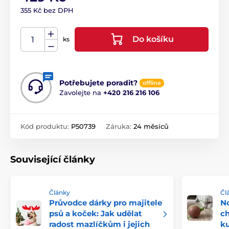
355 Kč bez DPH
Do košíku
ks
Potřebujete poradit?
offline
Zavolejte na
+420 216 216 106
Kód produktu:
P50739
Záruka:
24 měsíců
Související články
Články
Čl
Průvodce dárky pro majitele
No
psů a koček: Jak udělat
ch
radost mazlíčkům i jejich
k