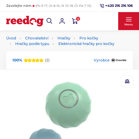
+420 216 216 106
Zavolejte nám
(Po 9-17, Út 8-16, St 10-18, Čt-Pá 7-15)
0
Menu
Úvod
Chovatelství
Hračky
Pro kočky
Hračky podle typu
Elektronické hračky pro kočky
100%
(2)
Výrobce