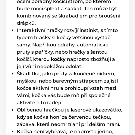
ocení pořádný kočičí strom, po kterém
bude moci šplhat a skákat. Ten může být
kombinovaný se škrabadlem pro broušení
drápků.
Interaktivní hračky rozvíjí instinkt, s tímto
typem hračky si kočky většinou vystačí
samy. Např. koulodráhy, automatické
pruty s peříčky, nebo hračky s šantou
kočičí, kterou
kočky
naprosto zbožňují a
její vůni nedokážou odolat.
Škádlítka, jako pruty zakončené pírkem,
myškou, nebo barevným střapcem zajistí
kočce aktivní hru a prohloupí vztah mezi
Vámi, kočka vás bude mít při společné
aktivitě o to raději.
Oblíbenou hračkou je laserové ukazovátko,
kdy se kočka honí za červenou tečkou,
zábava, která neomrzí ani při delším hraní.
Kočka není vybíravá, je naprosto jedno,