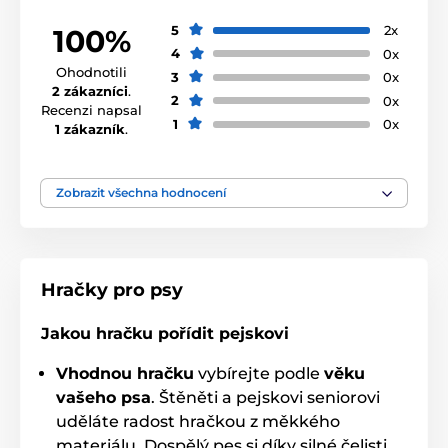
Pro kočky
Interaktivní, na pamlsky
5
2x
100%
4
0x
Elektronické hračky pro kočky
Ohodnotili
3
0x
2 zákazníci
.
Míčky, kuličky
Hračky pro kočky Cheerble
2
0x
Recenzi napsal
1
0x
1 zákazník
.
Kočky
Zobrazit všechna hodnocení
Hračky pro psy
Jakou hračku pořídit pejskovi
Vhodnou hračku
vybírejte podle
věku
vašeho psa
. Štěněti a pejskovi seniorovi
uděláte radost hračkou z měkkého
materiálu. Dospělý pes si díky silné čelisti