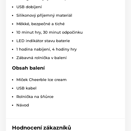
USB dobíjení
Silikonový příjemný materiál
Měkké, bezpečné a tiché
10 minut hry, 30 minut odpočinku
LED indikátor stavu baterie
1 hodina nabíjení, 4 hodiny hry
Technické specifikace se mohou změnit bez
Zábavná rolnička v balení
výslovného upozornění. Obrázky mají pouze
ilustrativní charakter.
Obsah balení
Technické specifikace se mohou změnit bez
Míček Cheerble Ice cream
výslovného upozornění. Obrázky mají pouze
ilustrativní charakter.
USB kabel
Rolnička na šňůrce
Produkt je zařazen v kategoriích
Návod
SmartPet
Smart hračky
Hodnocení zákazníků
Smart hračky pro kočky
Hračky