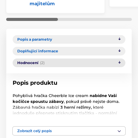
majitelům
Popis a parametry
Doplňující informace
Hodnocení
(2)
Popis produktu
Pohyblivá hračka Cheerble Ice cream
nabídne Vaší
kočičce spoustu zábavy
, pokud právě nejste doma.
Zábavná hračka nabízí
3 herní režimy,
které
jednoduše přepnete stisknutím tlačítka - normální
režim ( pohyb + skákání), pasivní ( pohyb pouze na
dotek) a aktivní ( pouze pohyb). Režimy jsou oddělené
barevně, chytrá jasně viditelná LED didoda Vás bude
Zobrazit celý popis
informovat na Vámi zvolený režim i během noci.