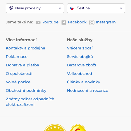
Naše prodejny
Čeština
Jsme také na:
Youtube
Facebook
Instagram
Více informací
Naše služby
Kontakty a prodejna
Vrácení zboží
Reklamace
Servis obojků
Doprava a platba
Bazarové zboží
O společnosti
Velkoobchod
Volné pozice
Články a novinky
Obchodní podmínky
Hodnocení a recenze
Zpětný odběr odpadních
elektrozařízení