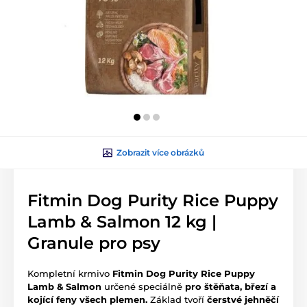
Zobrazit více obrázků
Fitmin Dog Purity Rice Puppy
Lamb & Salmon 12 kg |
Granule pro psy
Kompletní krmivo
Fitmin Dog Purity Rice Puppy
Lamb & Salmon
určené speciálně
pro štěňata, březí a
kojící feny všech plemen.
Základ tvoří
čerstvé jehněčí