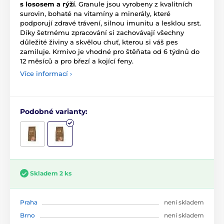
s lososem a rýží
. Granule jsou vyrobeny z kvalitních
surovin, bohaté na vitamíny a minerály, které
podporují zdravé trávení, silnou imunitu a lesklou srst.
Díky šetrnému zpracování si zachovávají všechny
důležité živiny a skvělou chuť, kterou si váš pes
zamiluje. Krmivo je vhodné pro štěňata od 6 týdnů do
12 měsíců a pro březí a kojící feny.
Více informací ›
Podobné varianty:
Skladem 2 ks
Praha
není skladem
Brno
není skladem