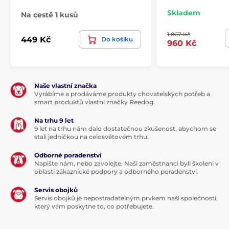
HEŘMÁNEK
pro pozitivní vliv na
trávicí i močový
Skladem
Na cestě 1 kusů
systém
, protizánětlivé a dezinfekční účinky a
zmírnění nadýmání. Komplexně má pozitivní vliv na
1 067 Kč
449 Kč
trávicí i močový systém.
Do košíku
960 Kč
Naše vlastní značka
Vyrábíme a prodáváme produkty chovatelských potřeb a
smart produktů vlastní značky Reedog.
Na trhu 9 let
9 let na trhu nám dalo dostatečnou zkušenost, abychom se
stali jedničkou na celosvětovém trhu.
Odborné poradenství
Napište nám, nebo zavolejte. Naši zaměstnanci byli školeni v
oblasti zákaznické podpory a odborného poradenství.
Servis obojků
Servis obojků je nepostradatelným prvkem naší společnosti,
který vám poskytne to, co potřebujete.