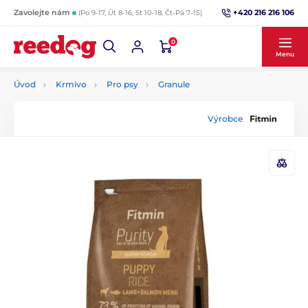
+420 216 216 106
Zavolejte nám
(Po 9-17, Út 8-16, St 10-18, Čt-Pá 7-15)
0
Menu
Úvod
Krmivo
Pro psy
Granule
Výrobce