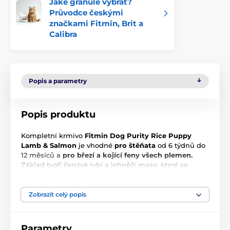
Jaké granule vybrat?
Průvodce českými
značkami Fitmin, Brit a
Calibra
Popis a parametry
Popis produktu
Kompletní krmivo
Fitmin Dog Purity Rice Puppy
Lamb & Salmon
je vhodné
pro štěňata
od 6 týdnů do
12 měsíců a
pro březí a kojící feny všech plemen.
Základ tvoří čerstvé rybí a jehněčí maso, které se
přidává přímo do směsi v rámci procesu extruze nikoli
pouze jako předsušená surovina.
73 % bílkovin je
živočišného původu.
Zobrazit celý popis
Parametry