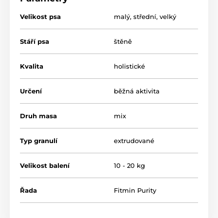
Velikost psa
malý
,
střední
,
velký
Stáří psa
štěně
Kvalita
holistické
Určení
běžná aktivita
Druh masa
mix
Benefity krmiva:
Typ granulí
extrudované
Velikost balení
10 - 20 kg
JEHNĚČÍ MASO
je výborným zdrojem
vitamínů
skupiny B
, které jsou nezbytné pro metabolické
reakce v těle (např. B12 a thiamin). Jehněčí maso
Řada
Fitmin Purity
obsahuje
zinek
, nezbytný pro
růst
,
hojení
a
zdravý
imunitní systém
.
RYBÍ MASO
je zdrojem plnohodnotných bílkovin,