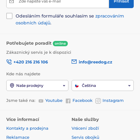
Zde napište váš e-mail
Přihlásit
Odesláním formuláře souhlasím se
zpracováním
osobních údajů
.
Potřebujete poradit
online
Zákaznický servis je k dispozici
+420 216 216 106
info@reedog.cz
Kde nás najdete
Naše prodejny
Čeština
Jsme také na:
Youtube
Facebook
Instagram
Více informací
Naše služby
Kontakty a prodejna
Vrácení zboží
Reklamace
Servis obojků