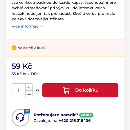
své velikosti padnou do každé kapsy. Jsou ideální pro
rychlé odměňování při výcviku, do interaktivních
hraček nebo jen tak pro radost. Skvělá volba pro malé
pejsky i dospívající štěňata.
Více informací ›
Na cestě 2 kusů
59 Kč
53 Kč bez DPH
Do košíku
ks
Potřebujete poradit?
online
Zavolejte na
+420 216 216 106