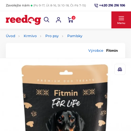
+420 216 216 106
Zavolejte nám
(Po 9-17, Út 8-16, St 10-18, Čt-Pá 7-15)
0
Menu
Úvod
Krmivo
Pro psy
Pamlsky
Výrobce