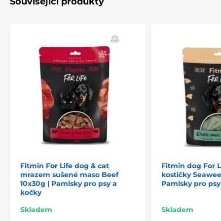
Související produkty
Používejte jako pochoutku za odměnu. Pamatujte, že
pamlsky jsou doplňkem stravy a neměly by
nahrazovat plnohodnotné krmivo.
Technické specifikace se mohou změnit bez
výslovného upozornění. Obrázky mají pouze
ilustrativní charakter.
Fitmin For Life dog & cat
Fitmin dog For L
mrazem sušené maso Beef
kostičky Seawee
10x30g | Pamlsky pro psy a
Pamlsky pro psy
kočky
Skladem
Skladem