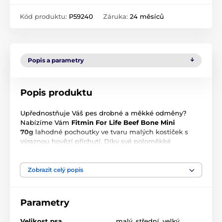
Kód produktu:
P59240
Záruka:
24 měsíců
Popis a parametry
Popis produktu
Upřednostňuje Váš pes drobné a měkké odměny?
Nabízíme Vám
Fitmin For Life Beef Bone Mini
70g
lahodné pochoutky ve tvaru malých kostiček s
výraznou hovězí příchutí. Díky své poloměkké
konzistenci a malé velikosti jsou tyto kostičky
nejoblíbenější volbou pro výcvik a trénink, kde je
potřeba psa rychle odměnit bez dlouhého žvýkání.
Zobrazit celý popis
Jsou vhodné pro psy všech velikostí, od nejmenších
plemen až po velké psy, a mohou je dostávat i štěňata
od 6 měsíců věku.
Parametry
Benefity
Velikost psa
malý
,
střední
,
velký