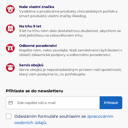
Naše vlastní značka
Vyrábíme a prodáváme produkty chovatelských potřeb a
smart produktů vlastní značky Reedog.
Analytické složky:
Na trhu 9 let
9 let na trhu nám dalo dostatečnou zkušenost, abychom se
Hrubý protein 16 %, hrubý tuk 11 %, hrubý popel 2,5 %,
stali jedničkou na celosvětovém trhu.
hrubá vláknina 0,5 %, vlhkost 70 %. Vysoký přirozený
obsah vitamínů a aminokyselin. Neobsahuje žádné
Odborné poradenství
konzervační látky.
Napište nám, nebo zavolejte. Naši zaměstnanci byli školeni v
oblasti zákaznické podpory a odborného poradenství.
Nutriční aditiva v 1 kg:
Servis obojků
Servis obojků je nepostradatelným prvkem naší společnosti,
který vám poskytne to, co potřebujete.
vitamin D₃ 160 IU, vitamin E 25 mg, zinek (ve formě
síranu zinečnatého monohydrátu) 10 mg, mangan
(jako oxid manganatý) 2,5 mg, měď (jako síran
Přihlaste se do newsletteru
měďnatý pentahydrát) 1,2 mg, jód (jako jodičnan
vápenatý bezvodý) 0,2 mg, taurin 520 mg a biotin 50
Zde napište váš e-mail
Přihlásit
µg
Dávkování:
Odesláním formuláře souhlasím se
zpracováním
osobních údajů
.