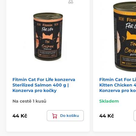
Složení:
Maso: 60 % hovězí, 40 % kuřecí, ve vlastní šťávě.
Konzerva může obsahovat kosti, které jsou díky
sterilaci měkké. Jedná se o přírodní zdroj vitamínů a
minerálů.
Fitmin Cat For Life konzerva
Fitmin Cat For L
Sterilized Salmon 400 g |
Kitten Chicken 4
Konzerva pro kočky
Konzerva pro ko
Na cestě 1 kusů
Skladem
44 Kč
44 Kč
Do košíku