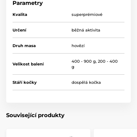
Parametry
100 % masa
Kvalita
superprémiové
bez sóji
Určení
bez přidaných barviv
běžná aktivita
bez lepku
Druh masa
hovězí
400 - 900 g
,
200 - 400
Velikost balení
g
Stáří kočky
dospělá kočka
Související produkty