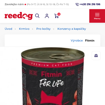
+420 216 216 106
Zavolejte nám
(Po 9-17, Út 8-16, St 10-18, Čt-Pá 7-15)
0
Menu
Úvod
Krmivo
Pro kočky
Konzervy a kapsičky
Výrobce