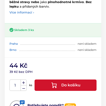
běžné stravy
nebo
jako
plnohodnotné krmivo
.
Bez
lepku
a přidaných barviv.
Více informací ›
Skladem 3 ks
Praha
není skladem
Brno
není skladem
44 Kč
39 Kč bez DPH
Do košíku
ks
Potřebujete poradit?
offline