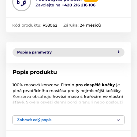
Zavolejte na
+420 216 216 106
Kód produktu:
P58062
Záruka:
24 měsíců
Popis a parametry
Popis produktu
100% masová konzerva Fitmin
pro dospělé kočky
je
plná prvotřídního masíčka pro ty nejmlsnější kočičky.
Konzerva obsahuje
hovězí maso s kuřecím ve vlastní
šťávě
. Skvěle osvěží denní porci granulí nebo poslouží
jako plnohodnotné krmivo.
Bez lepku
a přidaných
barviv
.
Zobrazit celý popis
Benefity konzervy Fitmin Cat For Life Adult
Beef: