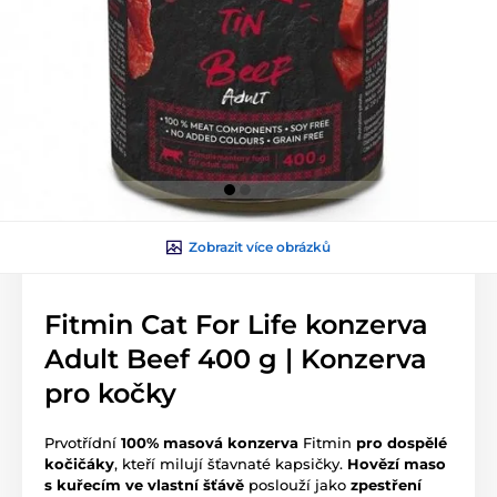
Zobrazit více obrázků
Fitmin Cat For Life konzerva
Adult Beef 400 g | Konzerva
pro kočky
Prvotřídní
100% masová konzerva
Fitmin
pro dospělé
kočičáky
, kteří milují šťavnaté kapsičky.
Hovězí maso
s kuřecím ve vlastní šťávě
poslouží jako
zpestření