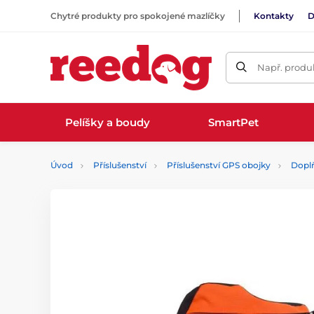
Chytré produkty pro spokojené mazlíčky
Kontakty
D
Např. produk
Pelíšky a boudy
SmartPet
Úvod
Příslušenství
Příslušenství GPS obojky
Dopl