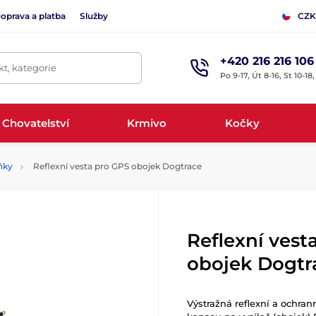
oprava a platba
Služby
CZK
+420 216 216 106
t, kategorie
Po 9-17, Út 8-16, St 10-18
Chovatelství
Krmivo
Kočky
ňky
Reflexní vesta pro GPS obojek Dogtrace
Reflexní vest
obojek Dogtr
Výstražná reflexní a ochra