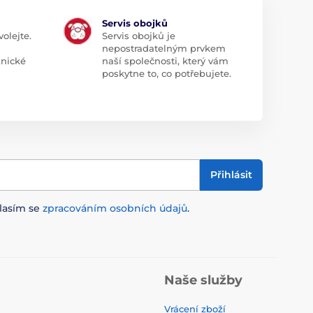
Servis obojků
olejte.
Servis obojků je
nepostradatelným prvkem
znické
naší společnosti, který vám
poskytne to, co potřebujete.
Přihlásit
lasím se
zpracováním osobních údajů
.
Naše služby
Vrácení zboží