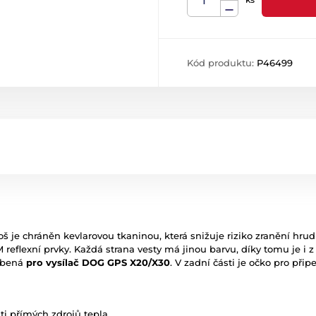
Kód produktu:
P46499
oš je chráněn kevlarovou tkaninou, která snižuje riziko zranění hrudn
eflexní prvky. Každá strana vesty má jinou barvu, díky tomu je i z
sobená
pro vysílač DOG GPS X20/X30
. V zadní části je očko pro přip
ti přímých zdrojů tepla.