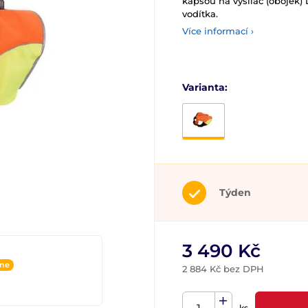
kapsou na vysílač (obojek) 
vodítka.
Více informací ›
Varianta:
Týden
3 490 Kč
ine
2 884 Kč bez DPH
ks