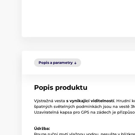
Popis a parametry
Popis produktu
Výstražná vesta
s vynikající viditelností
. Hrudní k
špatných světelných podmínkách jsou na vestě 3M r
Uzavíratelná kapsa pro GPS na zádech je přizpů
Údržba:
Pouze ruční mytí vlažnou vodou, nesušte v blízkos