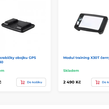
krabičky obojku GPS
Modul training X30T čern
30
em
Skladem
č
2 490 Kč
Do košíku
Do k