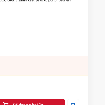
DOG GPS. V zadní části je očko por připevnění
Přidat do košíku