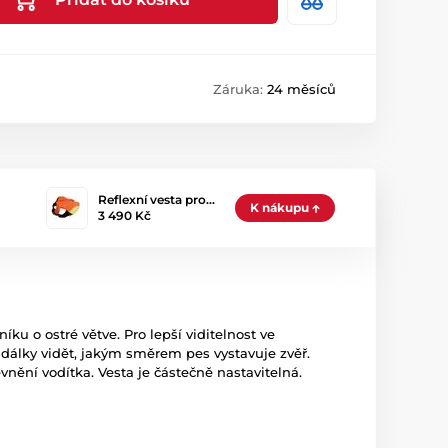
Záruka:
24 měsíců
Reflexní vesta pro…
K nákupu
3 490 Kč
íku o ostré větve. Pro lepší viditelnost ve
 dálky vidět, jakým směrem pes vystavuje zvěř.
evnění vodítka. Vesta je částečně nastavitelná.