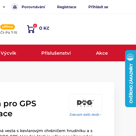
Porovnávání
Registrace
Přihlásit se
0
offline
0 Kč
, Čt-Pá 7-15
Výcvik
Příslušenství
Akce
a pro GPS
ace
Zobrazit další zboží ›
nná vesta s kevlarovým chráničem hrudníku a s