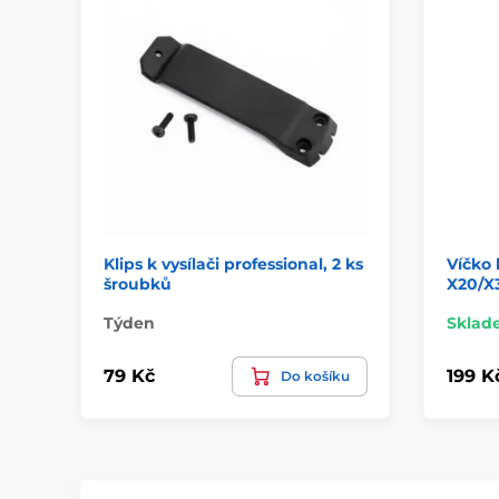
Klips k vysílači professional, 2 ks
Víčko 
šroubků
X20/X
Týden
Sklad
79 Kč
199 K
Do košíku