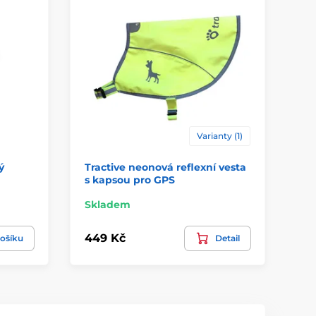
Varianty (1)
ý
Tractive neonová reflexní vesta
Př
s kapsou pro GPS
Skladem
Tý
449 Kč
39
ošíku
Detail